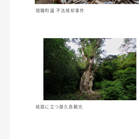
現職町議 不法焼却事件
岐路に立つ屋久島観光