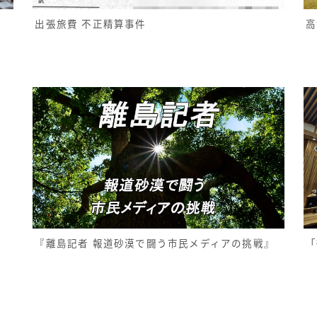
高
出張旅費 不正精算事件
『離島記者 報道砂漠で闘う市民メディアの挑戦』
「