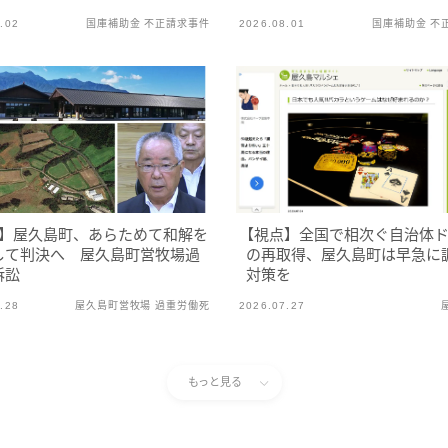
.02
国庫補助金 不正請求事件
2026.08.01
国庫補助金 不
】屋久島町、あらためて和解を
【視点】全国で相次ぐ自治体
して判決へ 屋久島町営牧場過
の再取得、屋久島町は早急に
訴訟
対策を
.28
屋久島町営牧場 過重労働死
2026.07.27
もっと見る