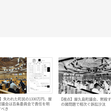
】失われた町民の1330万円、屋
【視点】屋久島町議会、黙殺
町議会は百条委員会で責任を明
の諸問題で相次ぐ訴訟沙汰
すべき