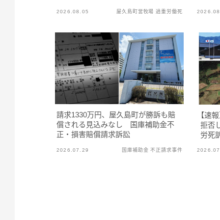
2026.08.05
屋久島町営牧場 過重労働死
2026.08
請求1330万円、屋久島町が勝訴も賠
【速報
償される見込みなし 国庫補助金不
拒否
正・損害賠償請求訴訟
労死
2026.07.29
国庫補助金 不正請求事件
2026.07