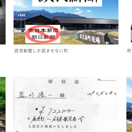
読売新聞しか読ませない町
町