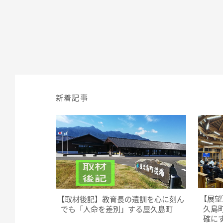
新着記事
【展望
【取材後記】教育長の遺訓を心に刻ん
久島
でも「人命を差別」する屋久島町
確に