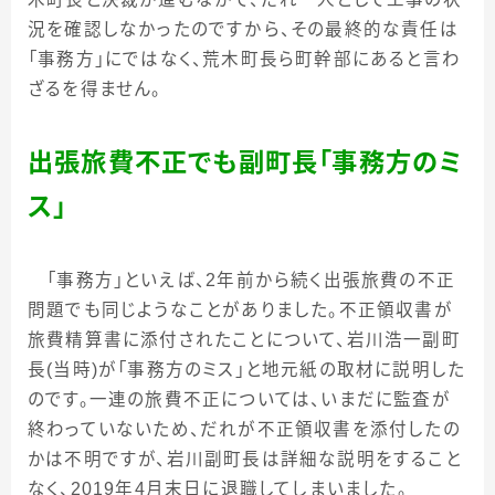
況を確認しなかったのですから、その最終的な責任は
「事務方」にではなく、荒木町長ら町幹部にあると言わ
ざるを得ません。
出張旅費不正でも副町長「事務方のミ
ス」
「事務方」といえば、
2
年前から続く出張旅費の不正
問題でも同じようなことがありました。不正領収書が
旅費精算書に添付されたことについて、岩川浩一副町
長
(
当時
)
が「事務方のミス」と地元紙の取材に説明した
のです。一連の旅費不正については、いまだに監査が
終わっていないため、だれが不正領収書を添付したの
かは不明ですが、岩川副町長は詳細な説明をすること
なく、
2019
年
4
月末日に退職してしまいました。