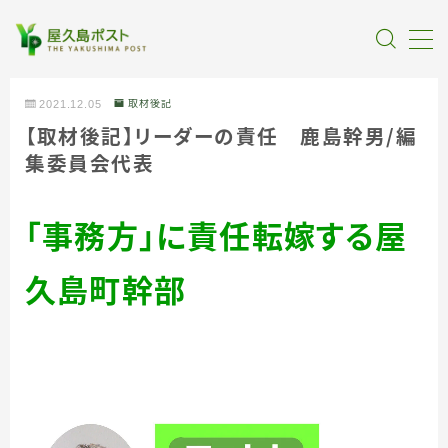
MENU
2021.12.05
取材後記
【取材後記】リーダーの責任 鹿島幹
男
／
編
全記事カテゴリー
集委員会代表
私たちについて
「事務方」に責任転嫁する屋
受賞・報道
久島町幹部
情報提供