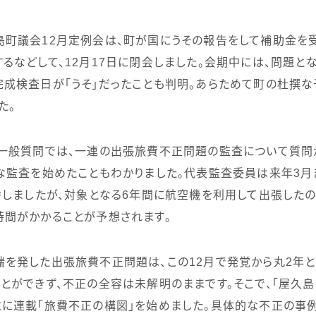
島町議会
12
月定例会は、町が国にうその報告をして補助金を
るなどして、
12
月
17
日に閉会しました。会期中には、問題と
成検査日が「うそ」だったことも判明。あらためて町の杜撰
た。
一般質問では、一連の出張旅費不正問題の監査について質問
な監査を始めたこともわかりました。代表監査委員は来年
3
月
弁しましたが、対象となる
6
年間に航空機を利用して出張した
間がかかることが予想されます。
を発した出張旅費不正問題は、この
12
月で発覚から丸
2
年と
とができず、不正の全容は未解明のままです。そこで、「屋久島
に連載「旅費不正の構図」を始めました。具体的な不正の事