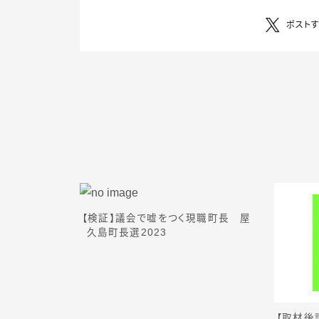
ポスト
【検証】議会で嘘をつく現職町長 屋
久島町長選2023
【取材後