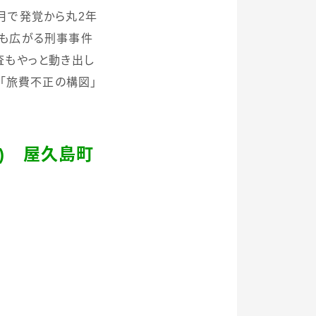
月で発覚から丸
2
年
も広がる刑事事件
査もやっと動き出し
「旅費不正の構図」
)
屋久島町