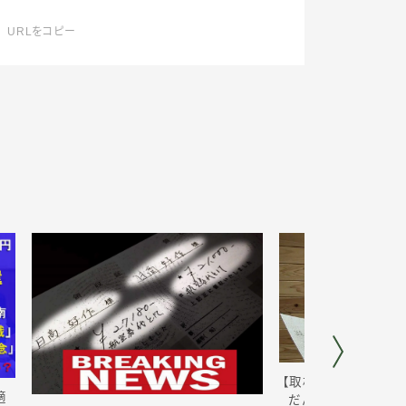
URLをコピー
【取材後記】ニセ領
適
だんまり続けて4カ