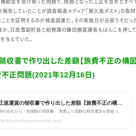
補助金を受け取った問題で、問題となった工区を含めたすべ
を報告していたことが調査報道メディア「屋久島ポスト」の取材
ことを証明するのが検査調書だ。その実施日が全部うそだっ
ほか、日高豊副町長と総務課の鎌田勝嘉課長もはんこを押して
きを与えていた。
領収書で作り出した差額【旅費不正の構図
費不正問題
(2021
年
12
月
16
日
)