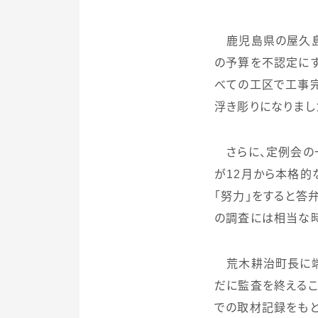
鹿児島県の屋久
の予算を不認定にす
べての工区で工事完
浮き彫りになりまし
さらに、定例会の
が
12
月から本格的
「努力」をすると答
の調査には相当な時
荒木耕治町長に端
だに監査を終えるこ
での取材記録をもと