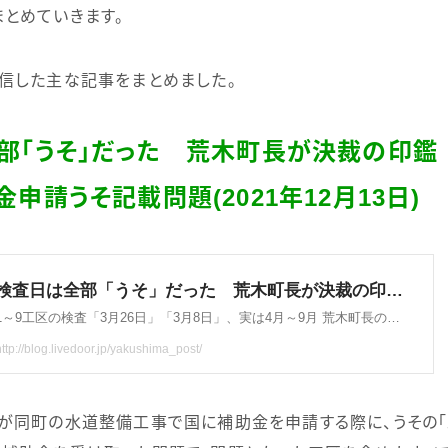
とめていきます。
信した主な記事をまとめました。
部「うそ」だった 荒木町長が決裁の印鑑
金申請うそ記載問題
(2021
年
12
月
13
日
)
が同町の水道整備工事で国に補助金を申請する際に、うその「