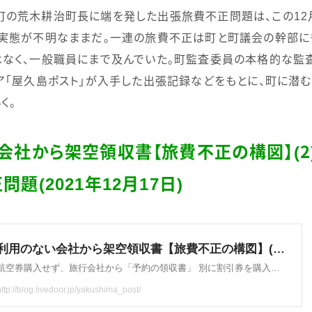
の荒木耕治町長に端を発した出張旅費不正問題は、この
12
な実態が不明なままだ。一連の旅費不正は町と町議会の幹部に
なく、一般職員にまで及んでいた。町監査委員の本格的な監
ア「屋久島ポスト」が入手した出張記録などをもとに、町に潜む
く。
会社から架空領収書【旅費不正の構図】
(
２
正問題
(2021
年
12
月
17
日
)