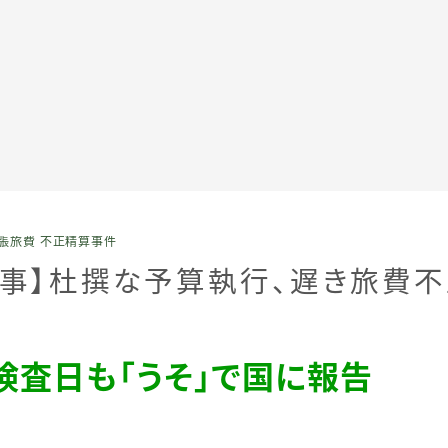
全記事カテゴリー
張旅費 不正精算事件
私たちについて
記事】杜撰な予算執行、遅き旅費
受賞・報道
検査日も「うそ」で国に報告
情報提供