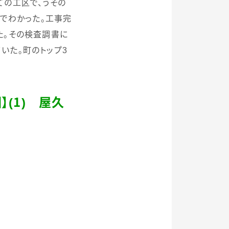
ての工区で、うその
でわかった。工事完
た。その検査調書に
いた。町のトップ
3
】
(
１
)
屋久