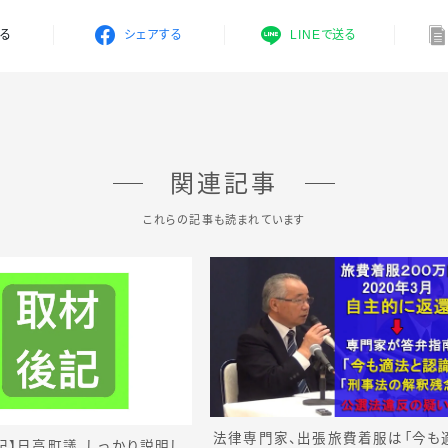
する
シェアする
LINEで送る
関連記事
これらの記事も読まれています
法律専門家、出張旅費着服は「今も
記】日高町議、しっかり説明し