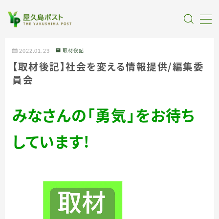
MENU
2022.01.23
取材後記
【取材後記】社会を変える情報提
供
／
編集委
全記事カテゴリー
員会
私たちについて
みなさんの「勇気」をお待ち
受賞・報道
しています！
情報提供