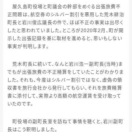
屋久島町役場と町議会の幹部をめぐる出張旅費不
正問題は、航空券のシルバー割引を悪用した荒木耕治
町長と岩川俊広議長の件で、ほぼ不正の事実は出尽く
したと思われていました。ところが2020年2月、町が開
示した出張記録を基に取材を進めると、思いもしない
事実が判明します。
荒木町長に続いて、なんと岩川浩一副町長
(
当時
)
ま
でもが出張旅費の不正精算をしていたことがわかりま
した。それも、今度はシルバー割引ではなく、虚偽の領
収書を旅行会社から発行してもらい、それを旅費精算
書に添付して、実際より高額の航空運賃を受け取って
いたのです。
町役場の副町長室を訪ねて事情を聴くと、岩川副町
長はこう釈明しました。