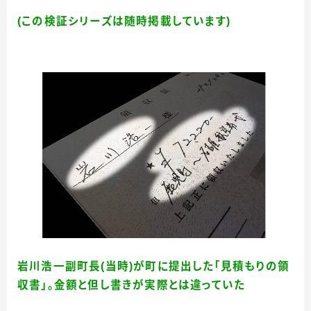
(
この検証シリーズは随時掲載しています
)
岩川浩一副町長(当時)が町に提出した「見積もりの領
収書」。金額と但し書きが実際とは違っていた