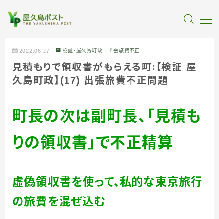
MENU
2022.06.27
検証・屋久島町政 出張旅費不正
見積もりで領収書がもらえる町：【検証 屋
全記事カテゴリー
久島町政】(17) 出張旅費不正問題
私たちについて
町長の次は副町長、「見積も
受賞・報道
りの領収書」で不正精算
情報提供
虚偽領収書を使って、私的な東京旅行
の旅費を混ぜ込む