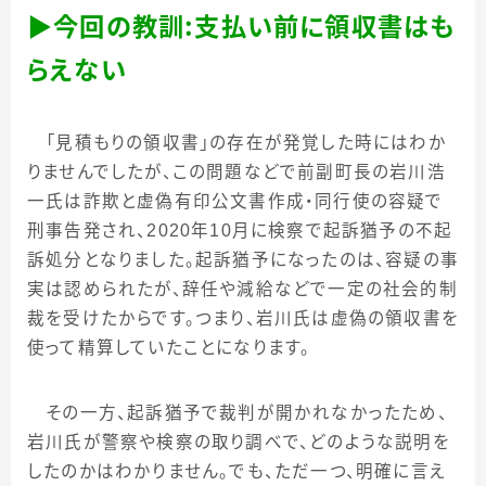
▶
今回の教訓：支払い前に領収書はも
らえない
「見積もりの領収書」の存在が発覚した時にはわか
りませんでしたが、この問題などで前副町長の岩川浩
一氏は詐欺と虚偽有印公文書作成・同行使の容疑で
刑事告発され、
2020
年
10
月に検察で起訴猶予の不起
訴処分となりました。起訴猶予になったのは、容疑の事
実は認められたが、辞任や減給などで一定の社会的制
裁を受けたからです。つまり、岩川氏は虚偽の領収書を
使って精算していたことになります。
その一方、起訴猶予で裁判が開かれなかったため、
岩川氏が警察や検察の取り調べで、どのような説明を
したのかはわかりません。でも、ただ一つ、明確に言え