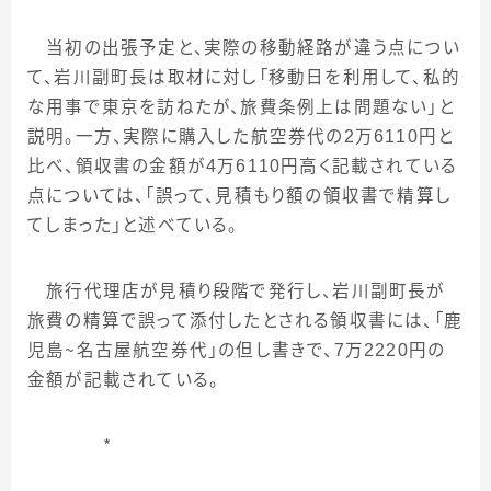
当初の出張予定と、実際の移動経路が違う点につい
て、岩川副町長は取材に対し「移動日を利用して、私的
な用事で東京を訪ねたが、旅費条例上は問題ない」と
説明。一方、実際に購入した航空券代の
2
万
6110
円と
比べ、領収書の金額が
4
万
6110
円高く記載されている
点については、「誤って、見積もり額の領収書で精算し
てしまった」と述べている。
旅行代理店が見積り段階で発行し、岩川副町長が
旅費の精算で誤って添付したとされる領収書には、「鹿
児島～名古屋航空券代」の但し書きで、
7
万
2220
円の
金額が記載されている。
＊