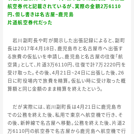
航空券代と記載されているが、実際の金額2万6110
円、但し書きは名古屋～鹿児島
片道航空券代だった
岩川副町長や町が開示した出張記録によると、副町
長は
2017
年
4
月
18
日、鹿児島市と名古屋市へ出張す
る旅費の仮払いを申請し、鹿児島と名古屋の往復「航
空賃」として、片道
3
万
6110
円、往復で計
7
万
2220
円を
受け取った。その後、
4
月
21
日～
24
日に出張した後、
26
日に町役場内で旅費を精算。仮払い時に受け取った概
算額と同じ金額のまま精算を終えたという。
だが実際には、岩川副町長は
4
月
21
日に鹿児島市
での公務を終えた後、私用で東京へ航空機で行き、そ
の後、新幹線で名古屋へ移動。公務を終えた後、片道
2
万
6110
円の航空券で名古屋から鹿児島へ航空機で行