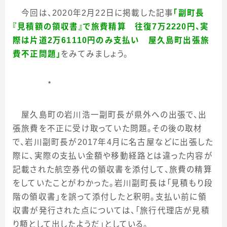
今回は、
2020
年
2
月
22
日に掲載した記事
「副町長
『見積額の領収書』で旅費精算 往復
7
万
2220
円、実
際は片道
2
万
61110
円のみ支払い 屋久島町出張旅
費不正問題」
をみてみましょう。
＊
屋久島町の岩川浩一副町長が県外への出張で、出
張旅費を不正に受け取っていた問題。その後の取材
で、岩川副町長が
2017
年
4
月に名古屋などに出張した
際に、実際の支払い金額や移動経路とは違った内容が
記載された航空券代の領収書を添付して、旅費の精算
をしていたことがわかった。岩川副町長は「見積もり段
階の領収書」を誤って添付したと釈明。支払い前に領
収書が発行された点については、「旅行代理店が見積
り額として出したようだ」としている。