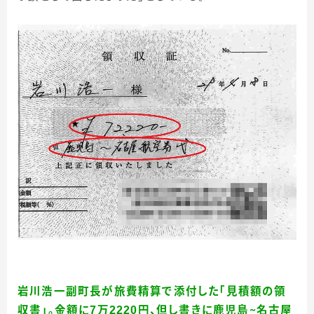
岩川浩一副町長が旅費精算で添付した「見積額の領
収書」。金額に7万2220円、但し書きに鹿児島～名古屋