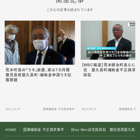
これらの記事も読まれています
【MBC報道】荒木耕治町長らに
荒木町長の「うそ」放置、実は7カ月間
任 屋久島町補助金不正請求・
鹿児島県屋久島町・補助金申請うそ記
訴訟
載問題
2021.11.27
国庫補助金 不正請求事件
2023.09.07
国庫補助金 不正
HOME
国庫補助金 不正請求事件
【Key Word】住民訴訟 鹿児島県屋久島
＞
＞