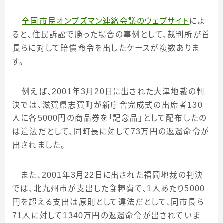
全国市民オンブズマン連絡会議のウェブサイト
によ
ると、住民訴訟で勝った場合の事例として、裁判所が首
長らに対して賠償命令を出したケースが複数ありま
す。
例えば、
2001
年
3
月
20
日に出された大津地裁の判
決では、滋賀県志賀町が新庁舎完成式の出席者
130
人に各
5000
円の商品券を「記念品」として配布したの
は違法だとして、同町長に対して
73
万円の返還命令が
出されました。
また、
2001
年
3
月
22
日に出された福岡地裁の判決
では、北九州市が支出した食糧費で、
1
人あたり
5000
円を超える支出は原則として違法だとして、同市長ら
71
人に対して
1340
万円の返還命令が出されていま