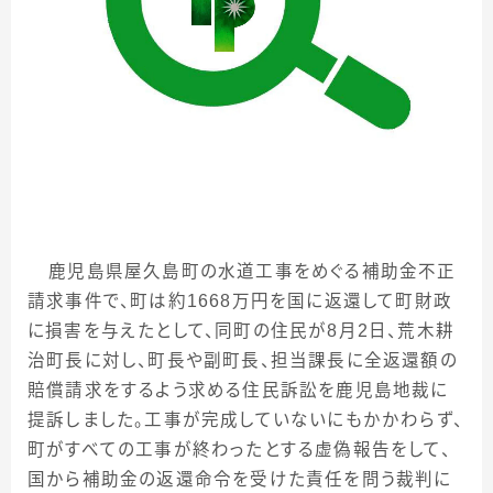
鹿児島県屋久島町の水道工事をめぐる補助金不正
請求事件で、町は約
1668
万円を国に返還して町財政
に損害を与えたとして、同町の住民が
8
月
2
日、荒木耕
治町長に対し、町長や副町長、担当課長に全返還額の
賠償請求をするよう求める住民訴訟を鹿児島地裁に
提訴しました。工事が完成していないにもかかわらず、
町がすべての工事が終わったとする虚偽報告をして、
国から補助金の返還命令を受けた責任を問う裁判に