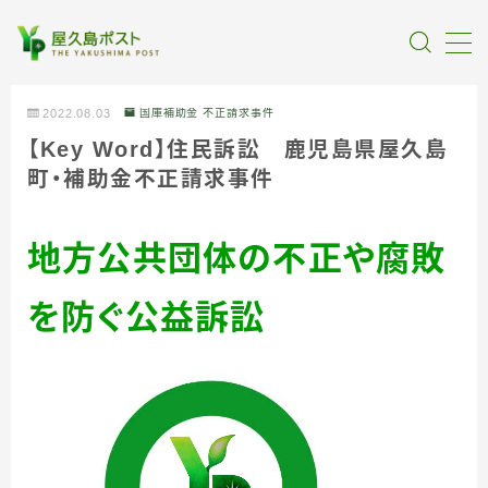
MENU
2022.08.03
国庫補助金 不正請求事件
【Key Word】住民訴訟 鹿児島県屋久島
全記事カテゴリー
町・補助金不正請求事件
私たちについて
地方公共団体の不正や腐敗
受賞・報道
を防ぐ公益訴訟
情報提供