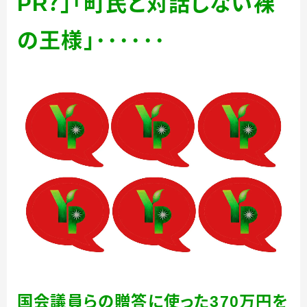
PR
？」「町民と対話しない裸
の王様」･･････
国会議員らの贈答に使った
370
万円を