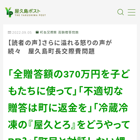
MENU
2022.09.05
町長交際費 高額贈答問題
【読者の声】さらに溢れる怒りの声が
全記事カテゴリー
続々 屋久島町長交際費問題
私たちについて
「全贈答額の
370
万円を子ど
受賞・報道
もたちに使って」「不適切な
情報提供
贈答は町に返金を」「冷蔵冷
凍の『屋久とろ』をどうやって