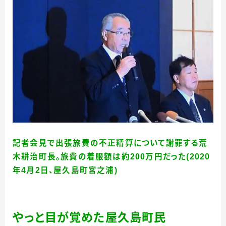
記者会見で出張旅費の不正精算について謝罪する荒
木耕治町長。旅費の着服額は約200万円だった(2020
年4月2日、屋久島町宮之浦)
やっと目が覚めた屋久島町民