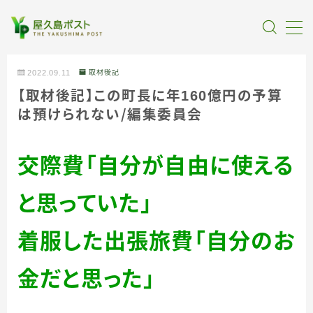
MENU
2022.09.11
取材後記
【取材後記】この町長に年160億円の予算
全記事カテゴリー
は預けられな
い
／
編集委員会
私たちについて
交際費「自分が自由に使える
受賞・報道
と思っていた」
情報提供
着服した出張旅費「自分のお
金だと思った」