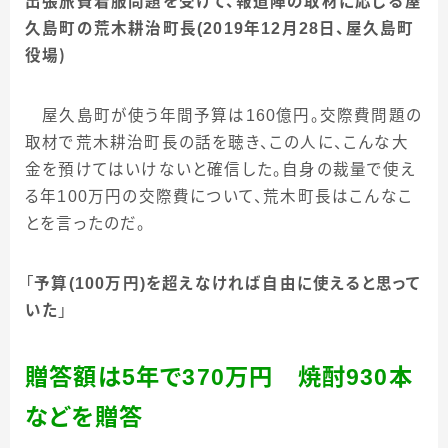
出張旅費着服問題を受けて、報道陣の取材に応じる屋
久島町の荒木耕治町長(2019年12月28日、屋久島町
役場）
屋久島町が使う年間予算は
160
億円。交際費問題の
取材で荒木耕治町長の話を聴き、この人に、こんな大
金を預けてはいけないと確信した。自身の裁量で使え
る年
100
万円の交際費について、荒木町長はこんなこ
とを言ったのだ。
「
予算
(
100
万円
)
を超えなければ自由に使えると思って
いた
」
贈答額は
5
年で
370
万円 焼酎
930
本
などを贈答