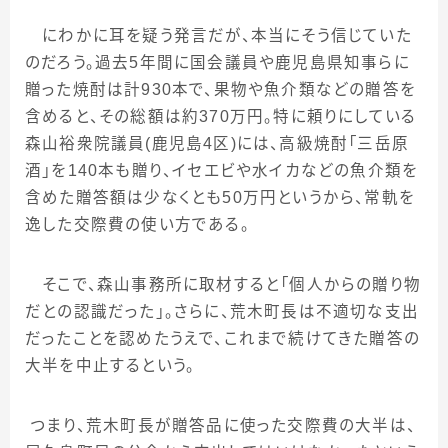
にわかに耳を疑う発言だが、本当にそう信じていた
のだろう。過去
5
年間に国会議員や鹿児島県知事らに
贈った焼酎は計
930
本で、果物や魚介類などの贈答を
含めると、その総額は約
370
万円。特に頼りにしている
森山裕衆院議員
(
鹿児島
4
区
)
には、高級焼酎「三岳原
酒」を
140
本も贈り、イセエビや水イカなどの魚介類を
含めた贈答額は少なくとも
50
万円というから、常軌を
逸した交際費の使い方である。
そこで、森山事務所に取材すると「個人からの贈り物
だとの認識だった」。さらに、荒木町長は不適切な支出
だったことを認めたうえで、これまで続けてきた贈答の
大半を中止するという。
つまり、荒木町長が贈答品に使った交際費の大半は、