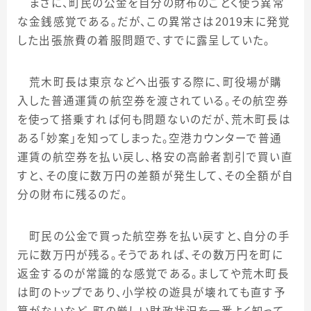
まさに、町民の公金を自分の財布のごとく使う異常
な金銭感覚である。だが、この異常さは
2019
末に発覚
した出張旅費の着服問題で、すでに露呈していた。
荒木町長は東京などへ出張する際に、町役場が購
入した普通運賃の航空券を渡されている。その航空券
を使って搭乗すれば何も問題ないのだが、荒木町長は
ある「妙案」を知ってしまった。空港カウンターで普通
運賃の航空券を払い戻し、格安の高齢者割引で買い直
すと、その度に数万円の差額が発生して、その全額が自
分の財布に残るのだ。
町民の公金で買った航空券を払い戻すと、自分の手
元に数万円が残る。そうであれば、その数万円を町に
返金するのが常識的な感覚である。ましてや荒木町長
は町のトップであり、小学校の遊具が壊れても直す予