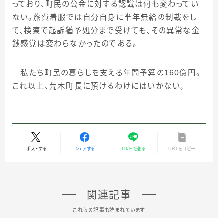
っており、町民の公金に対する認識は何も変わってい
ない。旅費着服では自分自身に半年無給の制裁をし
て、検察で起訴猶予処分まで受けても、その異常な金
銭感覚は変わらなかったのである。
私たち町民の暮らしを支える年間予算の
160
億円。
これ以上、荒木町長に預けるわけにはいかない。
ポストする
シェアする
LINEで送る
URLをコピー
関連記事
これらの記事も読まれています