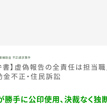
全記事カテゴリー
庫補助金 不正請求事件
私たちについて
答弁書】虚偽報告の全責任は担当
助金不正・住民訴訟
受賞・報道
情報提供
が勝手に公印使用、決裁なく独