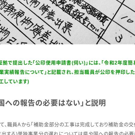
拠で提出した「公印使用申請書(伺い)」には、「令和2年度
業実績報告について」と記載され、担当職員が公印を押印し
工しています)
国への報告の必要はない」と説明
て、職員
A
から「補助金部分の工事は完成しており補助金の交
支出する
)
単独事業分の遅れについては県や国への報告の必要