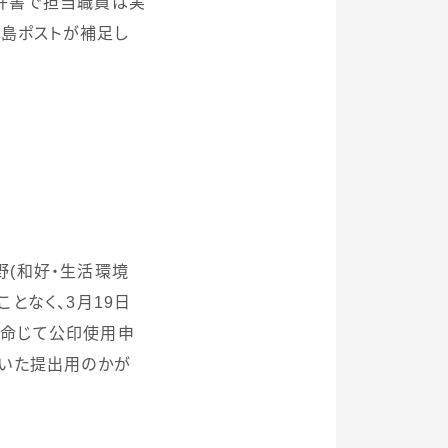
弁書で担当職員は実
島ポストが補足し
野
(
和好・生活環境
ことなく、
3
月
19
日
に命じて公印使用申
いた提出用のかが