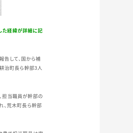
した経緯が詳細に記
報告して、国から補
木耕治町長ら幹部
3
人
、担当職員が幹部の
れ、荒木町長ら幹部