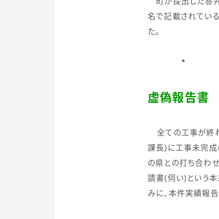
町が提出した答弁
名で記載されている
た。
＊
虚偽報告書 
全ての工事が終
課長
)
に工事未完成
の県との打ち合わ
請書
(
伺い
)
という
みに、本件実績報告