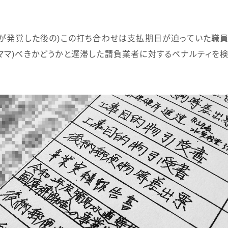
が発覚した後の
)
この打ち合わせは支払期日が迫っていた職
ママ
)
べきかどうかと遅滞した請負業者に対するペナルティを