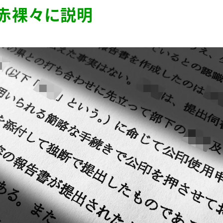
･･赤裸々に説明