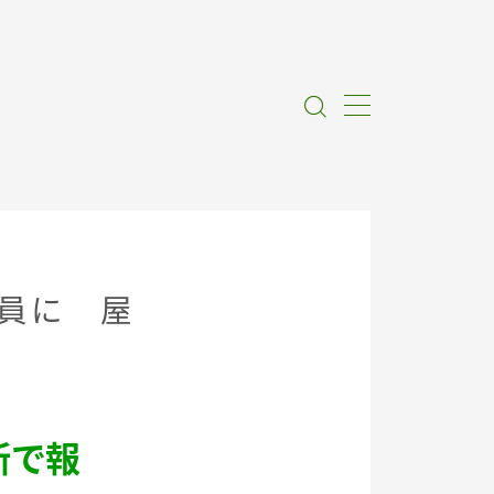
職員に 屋
断で報