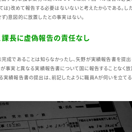
ては
)
改めて報告する必要はないないと考えたからである。した
せず
)
意図的に放置したとの事実はない。
、課長に虚偽報告の責任なし
未完成であることは知らなかったし、矢野が実績報告書を提出
)
が事実と異なる実績報告書について国に報告することなく放
る実績報告書の提出は、前記したように職員
A
が伺いを立てる