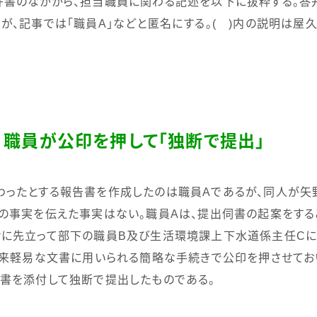
書のなかから、担当職員に関わる記述を以下に抜粋する。答
が、記事では「職員
A
」などと匿名にする。
(
)
内の説明は屋久
職員が公印を押して「独断で提出」
わったとする報告書を作成したのは職員
A
であるが、同人が矢
の事実を伝えた事実はない。職員
A
は、提出伺書の起案をする
せに先立って部下の職員
B
及び生活環境課上下水道係主任
C
本来軽易な文書に用いられる簡略な手続きで公印を押させてお
書を添付して独断で提出したものである。