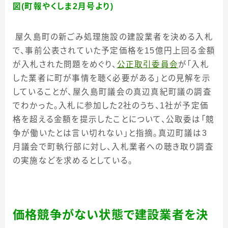
図(町報やくしま2月号より)
屋久島町の新ごみ処理施設の建設業者を決める入札
で、事前公表されていた予定価格を
15
億円上回る金額
が入札された問題をめぐり、
公正取引委員会
が「入札
した業者に町が事情を聴く必要がある」との見解を示
していることが、屋久島町議会の真辺真紀町議の調査
でわかった。入札に参加した
2
社のうち、
1
社が予定価
格を超える金額を提示したことについて、公取委は「競
争が働いたとは言い切れない」と指摘。真辺町議は
3
月議会で町執行部に対し、入札業者への聴き取り調査
の実施などを求めるとしている。
価格競争がない状態で建設業者を決