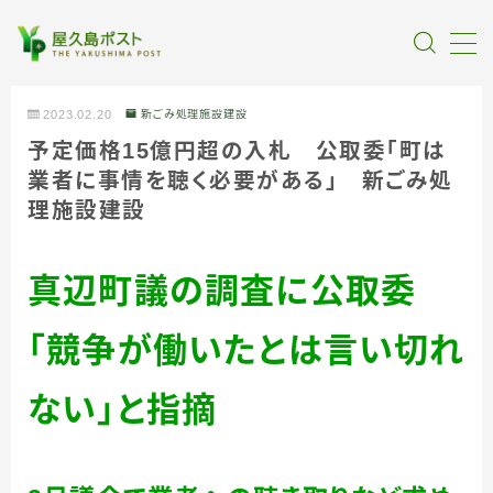
MENU
2023.02.20
新ごみ処理施設建設
予定価格15億円超の入札 公取委「町は
全記事カテゴリー
業者に事情を聴く必要がある」 新ごみ処
理施設建設
私たちについて
真辺町議の調査に公取委
受賞・報道
「競争が働いたとは言い切れ
情報提供
ない」と指摘