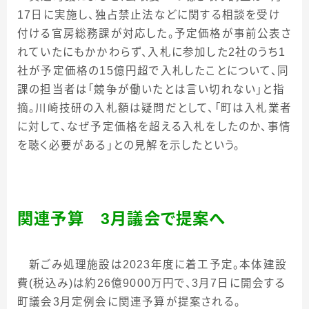
17
日に実施し、独占禁止法などに関する相談を受け
付ける官房総務課が対応した。予定価格が事前公表さ
れていたにもかかわらず、入札に参加した
2
社のうち
1
社が予定価格の
15
億円超で入札したことについて、同
課の担当者は「競争が働いたとは言い切れない」と指
摘。川崎技研の入札額は疑問だとして、「町は入札業者
に対して、なぜ予定価格を超える入札をしたのか、事情
を聴く必要がある」との見解を示したという。
関連予算 3月議会で提案へ
新ごみ処理施設は
2023
年度に着工予定。本体建設
費
(
税込み
)
は約
26
億
9000
万円で、
3
月
7
日に開会する
町議会
3
月定例会に関連予算が提案される。