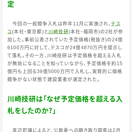
定
今回の一般競争入札は昨年
11
月に実施され、
テス
コ
(
本社・東京都
)
と
川崎技研
(
本社・福岡市
)
の
2
社が参
加した。事前公表されていた予定価格
(
税抜き
)
の
24
億
6100
万円に対して、テスコが
24
億
4870
万円を提示し
て落札。その一方、川崎技研は予定価格を超える入札
が無効になることを知っていながら、予定価格を約
15
億円も上回る
39
億
5000
万円で入札し、実質的に価格
競争がない状態で建設業者が選定された。
川崎技研は「なぜ予定価格を超える入
札をしたのか？」
真辺町議によると、公取委への聴き取り調査は
2
月