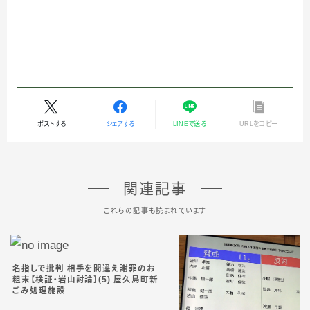
ポストする
シェアする
LINEで送る
URLをコピー
関連記事
これらの記事も読まれています
名指しで批判 相手を間違え謝罪のお
粗末【検証・岩山討論】(5) 屋久島町新
ごみ処理施設