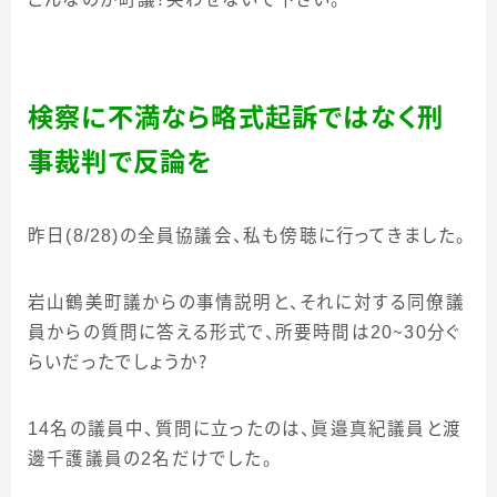
検察に不満なら略式起訴ではなく刑
事裁判で反論を
昨日
(8/28)
の全員協議会、私も傍聴に行ってきました。
岩山鶴美町議からの事情説明と、それに対する同僚議
員からの質問に答える形式で、所要時間は
20
～
30
分ぐ
らいだったでしょうか？
14
名の議員中、質問に立ったのは、眞邉真紀議員と渡
邊千護議員の
2
名だけでした。