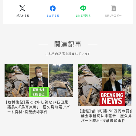
ポストする
シェアする
LINEで送る
URLをコピー
関連記事
これらの記事も読まれています
【取材後記】馬には申し訳ない石田尾
議長の「馬耳東風」 屋久島町議アパ
【速報】岩山町議、50万円の罰金
ート廃材・投棄焼却事件
議会事務局に未報告 屋久島町
パート廃材・投棄焼却事件