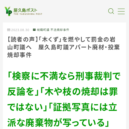
MENU
2023.08.30
現職町議 不法焼却事件
【読者の声】「木くず」を燃やして罰金の岩
全記事カテゴリー
山町議へ 屋久島町議アパート廃材・投棄
焼却事件
私たちについて
「検察に不満なら刑事裁判で
受賞・報道
反論を」「木や枝の焼却は罪
情報提供
ではない」「証拠写真には立
派な廃棄物が写っている」