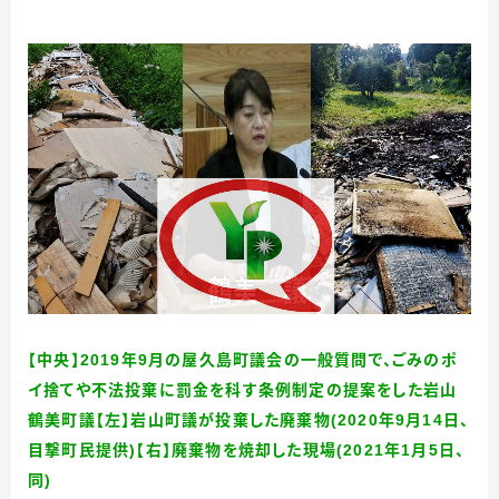
【中央】2019年9月の屋久島町議会の一般質問で、ごみのポ
イ捨てや不法投棄に罰金を科す条例制定の提案をした岩山
鶴美町議【左】岩山町議が投棄した廃棄物(2020年9月14日、
目撃町民提供)【右】廃棄物を焼却した現場(2021年1月5日、
同
)