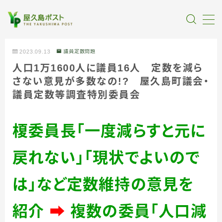
MENU
2023.09.13
議員定数問題
人口1万1600人に議員16人 定数を減ら
全記事カテゴリー
さない意見が多数なの!? 屋久島町議会・
議員定数等調査特別委員会
私たちについて
榎委員長「一度減らすと元に
受賞・報道
戻れない」「現状でよいので
情報提供
は」など定数維持の意見を
紹介
➡
複数の
委員「人口減