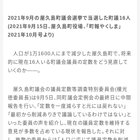
2021年9月の屋久島町議会選挙で当選した町議16人
(2021年9月15日、屋久島町役場、「町報やくしま」
2021年10月号より)
人口が
1
万
1600
人にまで減少した屋久島町で、将来
的に現在
16
人いる町議会議員の定数をどう見直して
いくのか
――
。
屋久島町議会の議員定数等調査特別委員会
(
榎光
徳委員長
)
は
9
月
5
日、同町議会定例会の最終日に中間
報告を行い、「定数を一度減らすと元には戻れない」
「最初から削減ありきで議論しているわけではない」と
いった委員の声を紹介し、現在の議員定数を維持する
意見が多数を占めている現状を報告した。それに対
し、複数の委員からは「人口に応じて議員定数を削減