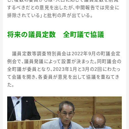
するべきだとの意見を出したが、中間報告では完全に
排除されている」と批判の声が出ている。
将来の議員定数 全町議で協議
議員定数等調査特別員会は
2022
年
9
月の町議会定
例会で、議員発議によって設置が決まった。同町議会の
全町議が委員となり、
2023
年
1
月と
3
月の
2
回にわたっ
て会議を開き、各委員が意見を出して協議を重ねてき
た。