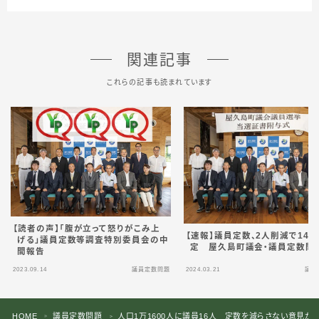
関連記事
これらの記事も読まれています
【読者の声】「腹が立って怒りがこみ上
【速報】議員定数、2人削減で14
げる」議員定数等調査特別委員会の中
定 屋久島町議会・議員定数問
間報告
2023.09.14
議員定数問題
2024.03.21
議員
HOME
議員定数問題
人口1万1600人に議員16人 定数を減らさない意見
＞
＞