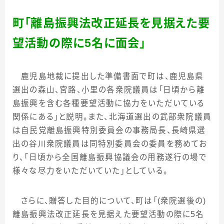
町「離島振興法改正延長を見据えた要
望活動の際に
5
名に面会」
鹿児島地裁に提出した準備書面で町は、鹿児島県
選出の森山、宮路、小里の各衆院議員は「日頃から離
島振興を含む各種要望活動に協力をいただいている
関係にある」と説明。また、北海道選出の武部衆院議員
は自民党離島振興特別委員会の事務局長、長崎県選
出の谷川衆院議員は同特別委員会の委員を務めてお
り、「日頃から全国離島振興協議会の用務遂行の場で
様々な尽力をいただいていた」としている。
さらに、贈答した目的について、町は「
(
衆院選後の
)
離島振興法改正延長を見据えた要望活動の際に
5
名