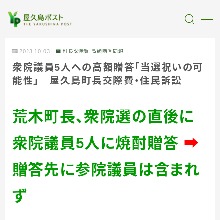
MENU
2023.10.03
町長交際費 高額贈答問題
衆院議員5人への高額贈答「当選祝いの可
全記事カテゴリー
能性」 屋久島町長交際費・住民訴訟
私たちについて
荒木町長、衆院選の直後に
受賞・報道
衆院議員
5
人に焼酎贈答
➡
情報提供
贈答先に参院議員は含まれ
ず