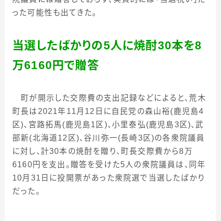
った可能性も出てきた。
当選したばかりの
5
人に焼酎
30
本を
8
万
6160
円で贈答
町が開示した交際費の支出記録などによると、荒木
町長は
2021
年
11
月
12
日に自民党の森山裕
(
鹿児島
4
区
)
、宮路拓馬
(
鹿児島
1
区
)
、小里泰弘
(
鹿児島
3
区
)
、武
部新
(
北海道
12
区
)
、谷川弥一
(
長崎
3
区
)
の各衆院議員
に対し、計
30
本の焼酎を贈り、町長交際費から
8
万
6160
円を支出。贈答を受けた
5
人の衆院議員は、同年
10
月
31
日に投開票があった衆院選で当選したばかり
だった。