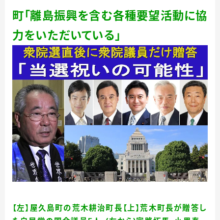
町「離島振興を含む各種要望活動に協
力をいただいている」
【左】屋久島町の荒木耕治町長【上】荒木町長が贈答し