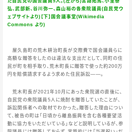
た自民党の国会議員
5
人。
(
左から
)
宮路拓馬、小里泰
弘、武部新、谷川弥一、森山裕の各衆院議員
(
自民党ウ
ェブサイトより
)
【下】国会議事堂
(Wikimedia
Commons
より
)
屋久島町の荒木耕治町長が交際費で国会議員らに
高額な贈答をしたのは違法な支出だとして、同町の住
民が町を相手取り、荒木町長に贈答で使った約
200
万
円を賠償請求するよう求めた住民訴訟――。
荒木町長が
2021
年
10
月にあった衆院選の直後に、
自民党の衆院議員
5
人に焼酎を贈答していたことが、
訴訟関係者への取材でわかった。贈答した理由につい
て、被告の町は「日頃から離島振興を含む各種要望活
動に協力をいただいている」などと説明しているが、参
院議員には贈答しておらず、実質的には「当選祝い」だ