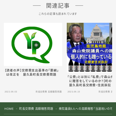
関連記事
これらの記事も読まれています
【読者の声】交際費支出基準の「要綱」
は改正を 屋久島町長交際費問題
「公費」とは別に「私費」で森山衆
に贈答をしているのか？【町の宿
屋久島町長交際費・住民訴訟
2022.09.03
町長交際費 高額贈答問題
2023.09.15
町長交際費 高額
HOME
町長交際費 高額贈答問題
衆院議員5人への高額贈答「当選祝いの可能
＞
＞