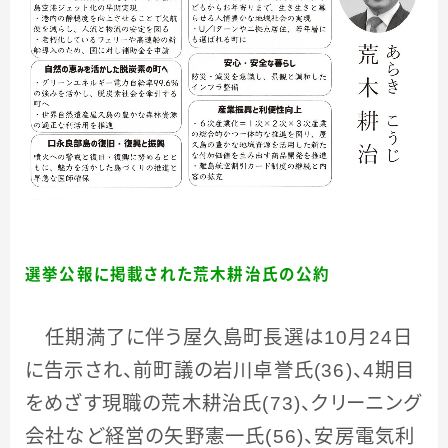
選挙公報に掲載された荒木耕治氏の公約
任期満了に伴う屋久島町長選は
10
月
24
日
に告示され、前町議の岩川卓誉氏
(36)
、
4
期目
をめざす現職の荒木耕治氏
(73)
、クリーニング
会社など経営の矢野憲一氏
(56)
、安房電気利