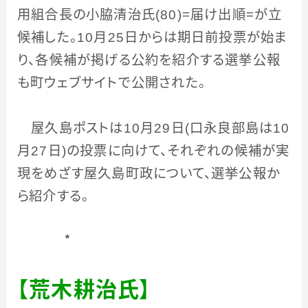
用組合長の小脇清治氏
(80)
＝届け出順＝が立
候補した。
10
月
25
日からは期日前投票が始ま
り、各候補が掲げる公約を紹介する選挙公報
も町ウェブサイトで公開された。
屋久島ポストは
10
月
29
日
(
口永良部島は
10
月
27
日
)
の投票に向けて、それぞれの候補が実
現をめざす屋久島町政について、選挙公報か
ら紹介する。
＊
【荒木耕治氏】