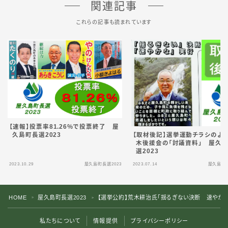
関連記事
これらの記事も読まれています
【速報】投票率81.26％で投票終了 屋
【取材後記】選挙運動チラシのよ
久島町長選2023
木後援会の「討議資料」 屋久
選2023
2023.10.29
屋久島町長選2023
2023.07.14
屋久島町長
HOME
屋久島町長選2023
【選挙公約】荒木耕治氏「揺るぎない決断 速やかな実
＞
＞
私たちについて
情報提供
プライバシーポリシー