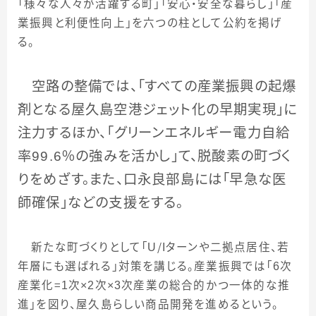
「様々な人々が活躍する町」「安心・安全な暮らし」「産
業振興と利便性向上」を六つの柱として公約を掲げ
る。
空路の整備では、「すべての産業振興の起爆
剤となる屋久島空港ジェット化の早期実現」に
注力するほか、「グリーンエネルギー電力自給
率
99.6
％の強みを活かし」て、脱酸素の町づく
りをめざす。また、口永良部島には「早急な医
師確保」などの支援をする。
新たな町づくりとして「
U
／
I
ターンや二拠点居住、若
年層にも選ばれる」対策を講じる。産業振興では「
6
次
産業化＝
1
次
×2
次
×3
次産業の総合的かつ一体的な推
進」を図り、屋久島らしい商品開発を進めるという。