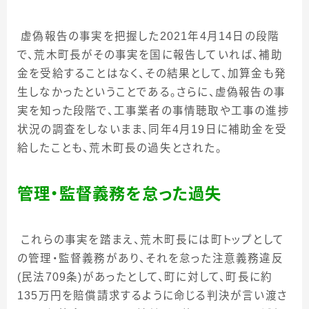
虚偽報告の事実を把握した
2021
年
4
月
14
日の段階
で、荒木町長がその事実を国に報告していれば、補助
金を受給することはなく、その結果として、加算金も発
生しなかったということである。さらに、虚偽報告の事
実を知った段階で、工事業者の事情聴取や工事の進捗
状況の調査をしないまま、同年
4
月
19
日に補助金を受
給したことも、荒木町長の過失とされた。
管理・監督義務を怠った過失
これらの事実を踏まえ、荒木町長には町トップとして
の管理・監督義務があり、それを怠った注意義務違反
(
民法
709
条
)
があったとして、町に対して、町長に約
135
万円を賠償請求するように命じる判決が言い渡さ