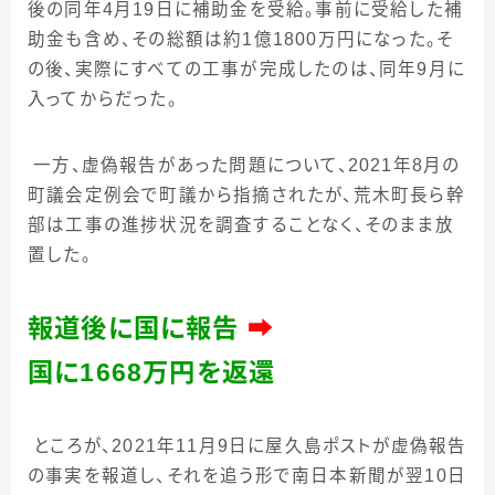
後の同年
4
月
19
日に補助金を受給。事前に受給した補
助金も含め、その総額は約
1
億
1800
万円になった。そ
の後、実際にすべての工事が完成したのは、同年
9
月に
入ってからだった。
一方、虚偽報告があった問題について、
2021
年
8
月の
町議会定例会で町議から指摘されたが、荒木町長ら幹
部は工事の進捗状況を調査することなく、そのまま放
置した。
報道後に国に報告
➡
国に
1668
万円を返還
ところが、
2021
年
11
月
9
日に屋久島ポストが虚偽報告
の事実を報道し、それを追う形で南日本新聞が翌
10
日