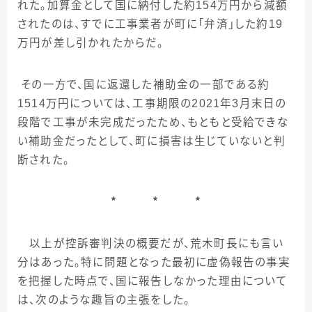
れた。加算金として国に納付した約
154
万円から減額
されたのは、すでに工事業者が町に「弁済」した約
19
万円が差し引かれたからだ。
その一方で、国に返還した補助金の一部である約
1514
万円については、工事期限の
2021
年
3
月末日の
段階で工事が未完成だったため、もともと受給できな
い補助金だったとして、町に損害は生じていないと判
断された。
＊ ＊ ＊
以上が控訴審判決の概要だが、荒木町長にも言い
分はあった。特に問題となった最初に虚偽報告の事実
を把握した時点で、国に報告しなかった理由について
は、次のような趣旨の主張をした。