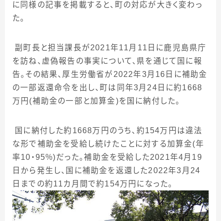
に同様の記事を掲載すると、町の対応が大きく変わっ
た。
副町長と担当課長が
2021
年
11
月
11
日に鹿児島県庁
を訪ね、虚偽報告の事実について、県を通じて国に報
告。その結果、厚生労働省が
2022
年
3
月
16
日に補助金
の一部返還命令を出し、町は同年
3
月
24
日に約
1668
万円
(
補助金の一部と加算金
)
を国に納付した。
国に納付した約
1668
万円のうち、約
154
万円は違法
な形で補助金を受給し続けたことに対する加算金
(
年
率
10
・
95
％
)
だった。補助金を受給した
2021
年
4
月
19
日から発生し、国に補助金を返還した
2022
年
3
月
24
日までの約
11
カ月間で約
154
万円になった。