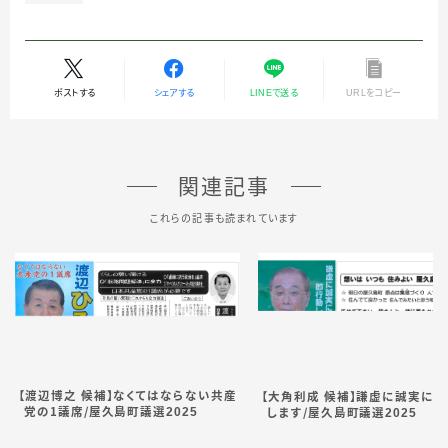
ポストする
シェアする
LINEで送る
URLをコピー
関連記事
これらの記事も読まれています
【渡辺博之 候補】なくてはならない共産
【大角利成 候補】謙虚に誠実に 
党の１議
席
／
屋久島町議選2025
しま
す
／
屋久島町議選2025