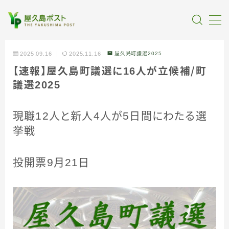
MENU
2025.09.16
2025.11.16
屋久島町議選2025
【速報】屋久島町議選に16人が立候
補
／
町
全記事カテゴリー
議選2025
私たちについて
現職12人と新人4人が5日間にわたる選
挙戦
受賞・報道
投開票9月21日
情報提供