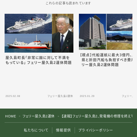
これらの記事も読まれています
【視点】代船運航に最大3億円、鹿
屋久島町長「非常に国に対して不満を
県と折田汽船も負担すべき費用
もっている」 フェリー屋久島2運休問題
リー屋久島2運休問題
2025.02.08
フェリー屋久島２運休
2025.01.29
フェリー屋
HOME
フェリー屋久島２運休
【速報】フェリー屋久島2、発電機の修理を終えて1
＞
＞
私たちについて
情報提供
プライバシーポリシー