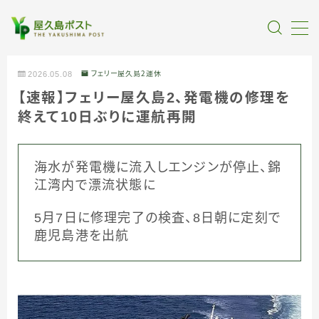
MENU
2026.05.08
フェリー屋久島２運休
【速報】フェリー屋久島2、発電機の修理を
全記事カテゴリー
終えて10日ぶりに運航再開
私たちについて
海水が発電機に流入しエンジンが停止、錦
江湾内で漂流状態に
受賞・報道
5月7日に修理完了の検査、8日朝に定刻で
情報提供
鹿児島港を出航