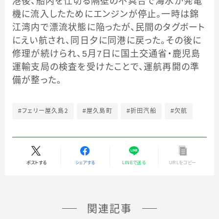
港後、船内を仕切る隔壁の不具合で海水が発電
機に流入したためにエンジンが停止。一時は錦
江湾内で漂流状態に陥ったが、民間のタグボート
にえい航され、同日夕に同港に戻った。その後に
修理が続けられ、5月7日に国土交通省・鹿児島
運輸支局の検査を受けたことで、運航再開の準
備が整った。
#フェリー屋久島２
#屋久島町
#折田汽船
#欠航
ポストする
シェアする
LINEで送る
URLをコピー
関連記事