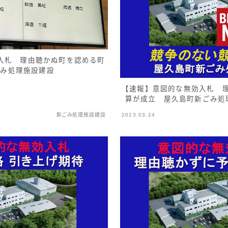
入札 理由聴かぬ町を認める町
ごみ処理施設建設
【速報】意図的な無効入札 
算が成立 屋久島町新ごみ処
新ごみ処理施設建設
2023.03.24