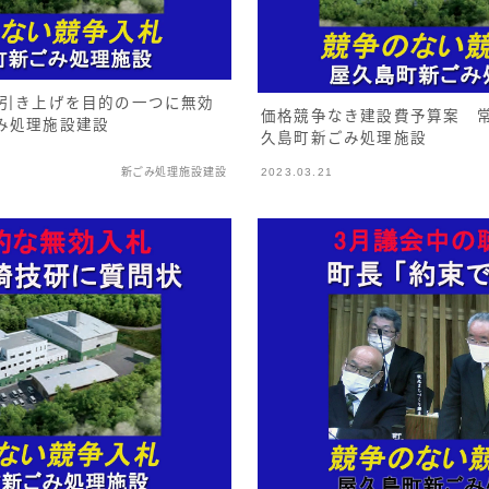
 引き上げを目的の一つに無効
価格競争なき建設費予算案 
み処理施設建設
久島町新ごみ処理施設
新ごみ処理施設建設
2023.03.21