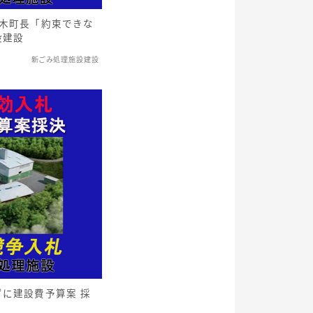
荒木町長「約束できな
設建設
新ごみ処理施設建設
に建設費予算案 採