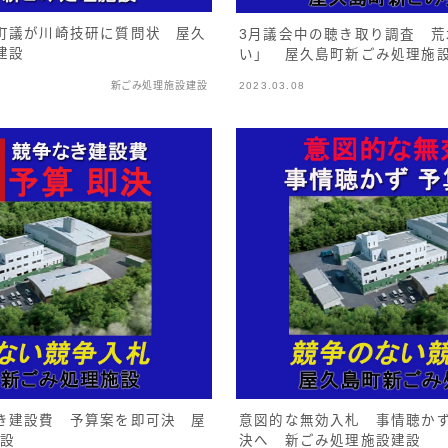
町議が川崎技研に質問状 屋久
3月議会中の聴き取り調査 
建設
い」 屋久島町新ごみ処理施
新ごみ処理施設建設
2023.03.08
意図的な無効入札 事情聴かず
き建設費 予算案を即可決 屋
決へ 新ごみ処理施設建設
施設