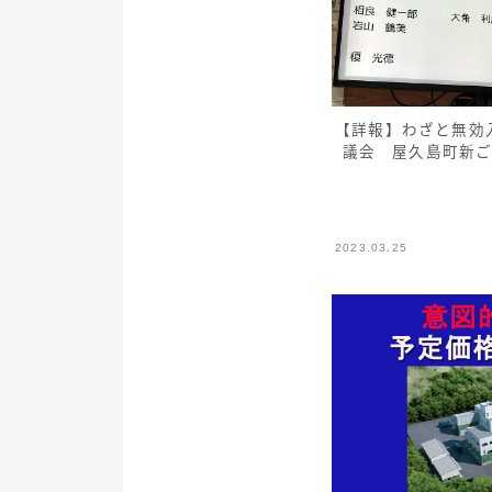
【詳報】わざと無効
議会 屋久島町新
2023.03.25