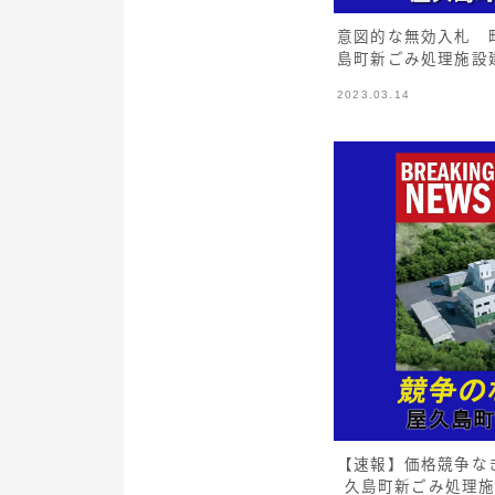
意図的な無効入札 
島町新ごみ処理施設
2023.03.14
【速報】価格競争な
久島町新ごみ処理