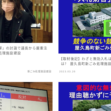
撃」の討論で議長から厳重注
処理施設建設
【取材後記】わざと無効入札
は？ 屋久島町新ごみ処理施
新ごみ処理施設建設
2023.03.26