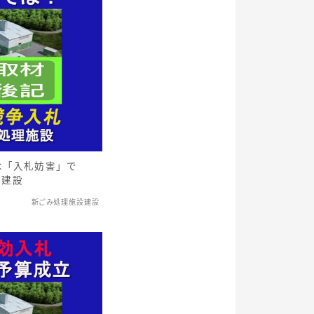
は「入札妨害」で
設建設
新ごみ処理施設建設