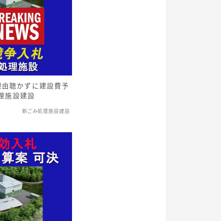
理由聴かずに建設費予
理施設建設
新ごみ処理施設建設