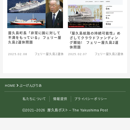
屋久島町長「非常に国に対して
「屋久島航路の持続可能性」め
不満をもっている」 フェリー屋
ざしてクラウドファンディン
久島2運休問題
グ開始！ フェリー屋久島2運
休問題
2025.02.08
フェリー屋久島２運休
2025.02.07
フェリー屋久島２運休
HOME
ぶーげんびりあ
私たちについて
情報提供
プライバシーポリシー
2021–2026 屋久島ポスト – The Yakushima Post