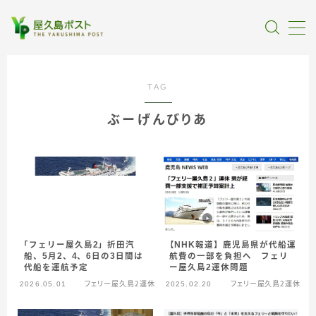
MENU
TAG
全記事カテゴリー
ぶーげんびりあ
私たちについて
受賞・報道
情報提供
「フェリー屋久島2」折田汽
【NHK報道】鹿児島県が代船運
船、5月2、4、6日の3日間は
航費の一部を負担へ フェリ
代船を運航予定
ー屋久島2運休問題
2026.05.01
フェリー屋久島２運休
2025.02.20
フェリー屋久島２運休