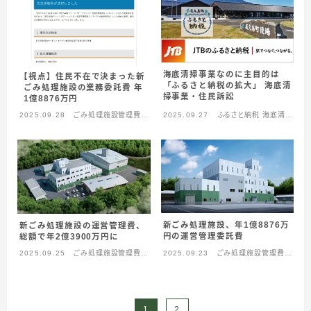
海底清掃事業なのに主目的は
【視点】住民不在で決まった新
「ふるさと納税の拡大」 海底清
ごみ処理施設の業務委託費 年
掃事業・住民訴訟
1億8876万円
2025.09.28
ごみ処理施設管理費問
2025.09.27
ふるさと納税 海底清掃
題
問題
新ごみ処理施設、年1億8876万
新ごみ処理施設の運営管理費、
円の運営管理委託費
総額で年2億3900万円に
2025.09.25
ごみ処理施設管理費問
2025.09.23
ごみ処理施設管理費問
題
題
1
2