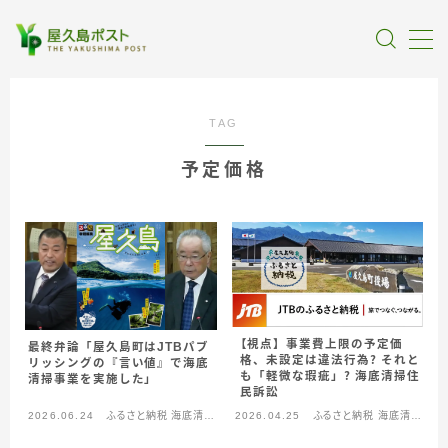
MENU
TAG
全記事カテゴリー
予定価格
私たちについて
受賞・報道
情報提供
【視点】事業費上限の予定価
最終弁論「屋久島町はJTBパブ
格、未設定は違法行為？ それと
リッシングの『言い値』で海底
も「軽微な瑕疵」？ 海底清掃住
清掃事業を実施した」
民訴訟
2026.06.24
ふるさと納税 海底清掃
2026.04.25
ふるさと納税 海底清掃
問題
問題