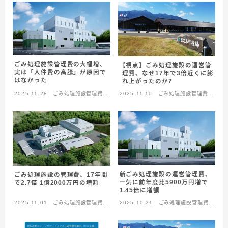
ごみ処理施設管理費の大幅増、
【視点】ごみ処理施設の運営管
実は「人件費の高騰」が原因で
理費、なぜ17年で3倍近くに膨
はなかった
れ上がったのか？
2025.11.28
ごみ処理施設管理費問
2025.11.10
ごみ処理施設管理費問
題
題
新ごみ処理施設の運営管理費、
ごみ処理施設の管理費、17年間
一気に前年度比5900万円増で
で2.7倍 1億2000万円の増額
1.45倍に増額
2025.11.01
ごみ処理施設管理費問
2025.10.31
ごみ処理施設管理費問
題
題