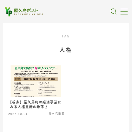
MENU
TAG
全記事カテゴリー
人権
私たちについて
受賞・報道
情報提供
【視点】屋久島町の婚活事業に
みる人権意識の希薄さ
2025.10.24
屋久島町政