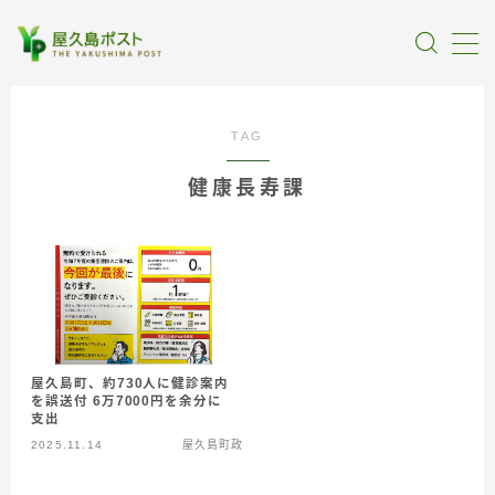
MENU
TAG
全記事カテゴリー
健康長寿課
私たちについて
受賞・報道
情報提供
屋久島町、約730人に健診案内
を誤送付 6万7000円を余分に
支出
2025.11.14
屋久島町政