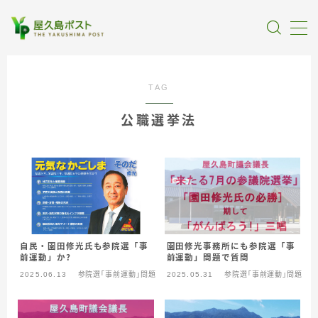
MENU
TAG
全記事カテゴリー
公職選挙法
私たちについて
受賞・報道
情報提供
自民・園田修光氏も参院選「事
園田修光事務所にも参院選「事
前運動」か？
前運動」問題で質問
2025.06.13
参院選「事前運動」問題
2025.05.31
参院選「事前運動」問題