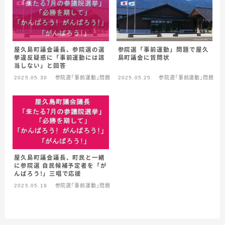
参院選「事前運動」問題で屋久
屋久島町議会議長、参院選の選
島町議会に質問状
挙違反疑惑に「事前運動には該
当しない」と回答
2025.05.30
参院選「事前運動」問題
2025.05.25
参院選「事前運動」問題
屋久島町議会議長、町民と一緒
に参院選 自民候補予定者を「が
んばろう！」三唱で応援
2025.05.19
参院選「事前運動」問題