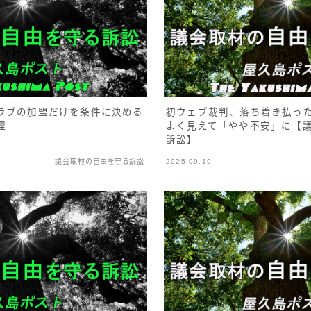
ラブの加盟だけを条件に決める
初ウェブ裁判、落ち着き払っ
理
よく見えて「やや不安」に【
訴訟】
議会取材の自由を守る訴訟
2025.09.19