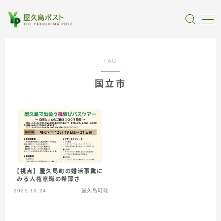
MENU
TAG
全記事カテゴリー
国立市
私たちについて
受賞・報道
情報提供
【視点】屋久島町の婚活事業に
みる人権意識の希薄さ
2025.10.24
屋久島町政