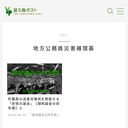
MENU
TAG
全記事カテゴリー
地方公務員災害補償基
私たちについて
受賞・報道
情報提供
町職員の過重労働死を黙殺する
「非情の議会」【御用議会の四
年間】⑥
2025.08.31
「御用議会の四年間」屋
久島町議選2025