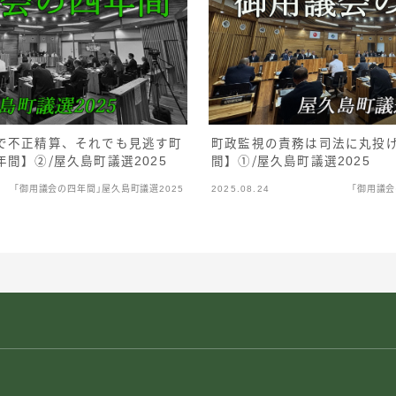
で不正精算、それでも見逃す町
町政監視の責務は司法に丸投
間】②／屋久島町議選2025
間】①／屋久島町議選2025
「御用議会の四年間」屋久島町議選2025
2025.08.24
「御用議会
ー