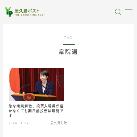
MENU
TAG
全記事カテゴリー
衆院選
私たちについて
受賞・報道
情報提供
急な衆院解散、投票入場券が届
かなくても期日前投票は可能で
す
2026.01.27
屋久島町政