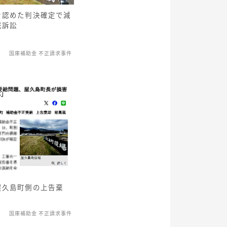
を認めた判決確定で減
民訴訟
国庫補助金 不正請求事件
屋久島町側の上告棄
国庫補助金 不正請求事件