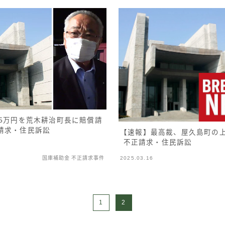
35万円を荒木耕治町長に賠償請
請求・住民訴訟
【速報】最高裁、屋久島町の
不正請求・住民訴訟
国庫補助金 不正請求事件
2025.03.16
1
2