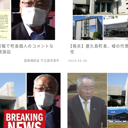
、町報で町長個人のコメントな
【視点】屋久島町長、嘘の代償
民訴訟
任
国庫補助金 不正請求事件
2025.03.30