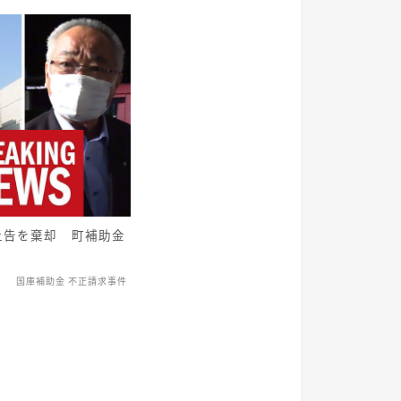
上告を棄却 町補助金
国庫補助金 不正請求事件