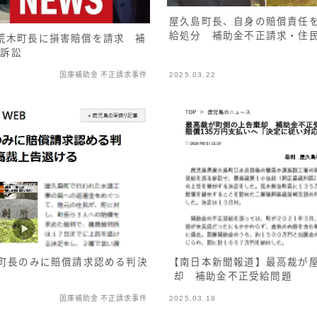
屋久島町長、自身の賠償責任
給処分 補助金不正請求・住
荒木町長に損害賠償を請求 補
民訴訟
国庫補助金 不正請求事件
2025.03.22
島町長のみに賠償請求認める判決
【南日本新聞報道】最高裁が
却 補助金不正受給問題
国庫補助金 不正請求事件
2025.03.18