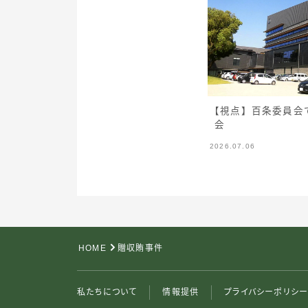
【視点】百条委員会
会
2026.07.06
HOME
贈収賄事件
私たちについて
情報提供
プライバシーポリシ