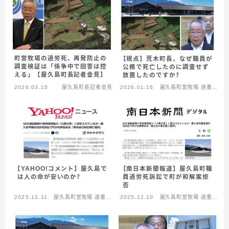
町営牧場の過労死、再発防止の
【視点】荒木町長、なぜ職員が
調査検証は「係争中で回答は控
公務で死亡したのに調査せず
える」【屋久島町長記者会見】
放置したのですか？
2026.03.15
屋久島町長記者会見
2026.01.16
屋久島町営牧場 過重労
働死
【南日本新聞報道】屋久島町職
【YAHOO!コメント】屋久島で
員過労死訴訟で町が和解案拒
は人の命が安いのか？
否
2025.12.11
屋久島町営牧場 過重労
2025.12.10
屋久島町営牧場 過重労
働死
働死