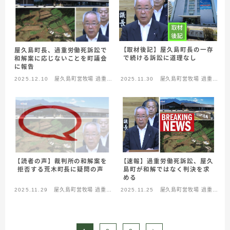
【取材後記】屋久島町長の一存
屋久島町長、過重労働死訴訟で
で続ける訴訟に道理なし
和解案に応じないことを町議会
に報告
2025.12.10
屋久島町営牧場 過重労
2025.11.30
屋久島町営牧場 過重労
働死
働死
【速報】過重労働死訴訟、屋久
【読者の声】裁判所の和解案を
島町が和解ではなく判決を求
拒否する荒木町長に疑問の声
める
2025.11.29
屋久島町営牧場 過重労
2025.11.25
屋久島町営牧場 過重労
働死
働死