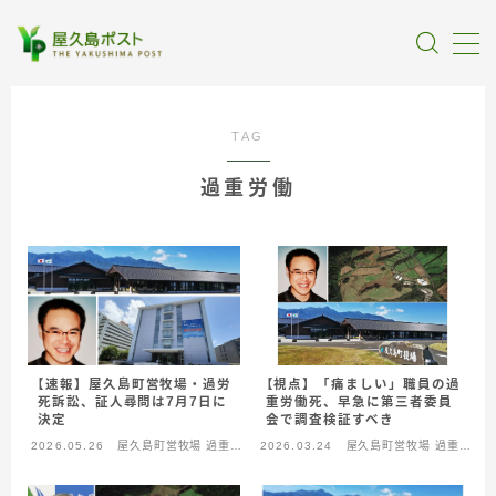
MENU
TAG
全記事カテゴリー
過重労働
私たちについて
受賞・報道
情報提供
【視点】「痛ましい」職員の過
【速報】屋久島町営牧場・過労
重労働死、早急に第三者委員
死訴訟、証人尋問は7月7日に
会で調査検証すべき
決定
2026.05.26
屋久島町営牧場 過重労
2026.03.24
屋久島町営牧場 過重労
働死
働死