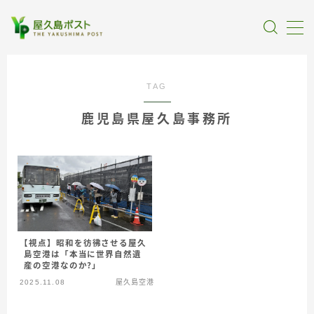
MENU
TAG
全記事カテゴリー
鹿児島県屋久島事務所
私たちについて
受賞・報道
情報提供
【視点】昭和を彷彿させる屋久
島空港は「本当に世界自然遺
産の空港なのか？」
2025.11.08
屋久島空港