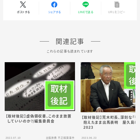
ポストする
シェアする
LINEで送る
URLをコピー
関連記事
これらの記事も読まれています
【取材後記】虚偽領収書、このまま放置
【取材後記】荒木町長、深刻な「宿
していいのか？／編集委員会
抱えたまま出馬表明 屋久島町
2023
2022.07.10
出張旅費 不正精算事件
2023.06.23