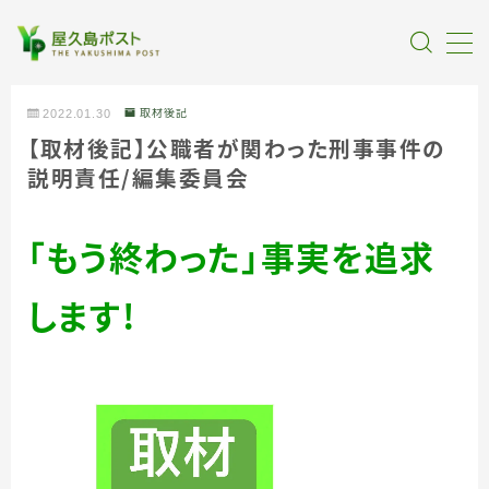
MENU
2022.01.30
取材後記
【取材後記】公職者が関わった刑事事件の
全記事カテゴリー
説明責
任
／
編集委員会
私たちについて
「もう終わった」事実を追求
受賞・報道
します！
情報提供