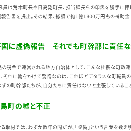
職員は荒木町長や日高副町長、担当課長らの印鑑を勝手に押
報告書を提出。その結果、総額で約
1
億
1800
万円もの補助金
が国に虚偽報告 それでも町幹部に責任な
の税金で運営される地方自治体として、こんな杜撰な町政運
て、それに輪をかけて驚愕なのは、これほどデタラメな町職員
ずの町幹部たちが、自分たちに責任はないと主張しているこ
久島町の嘘と不正
る取材では、
わずか数年の間だが、「虚偽」という言葉を数え