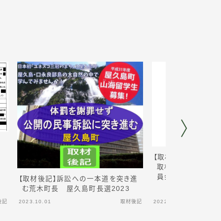
世
委
【取材後記】報道しな
取材を許可する石
員会
【取材後記】訴訟への一本道を突き進
む荒木町長 屋久島町長選2023
後記
2023.10.01
取材後記
2022.03.13