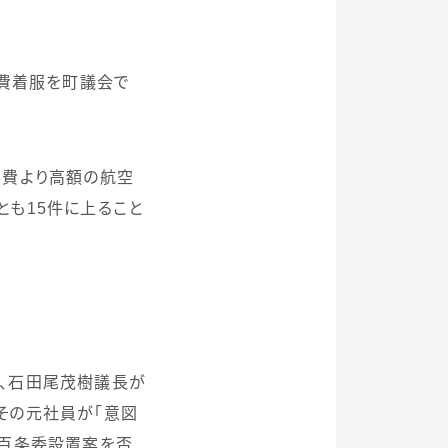
費着服を町議会で
実費より高額の航空
とも
15
件に上ること
、石田尾茂樹議長が
その元社員が「意図
て百条委設置案を否