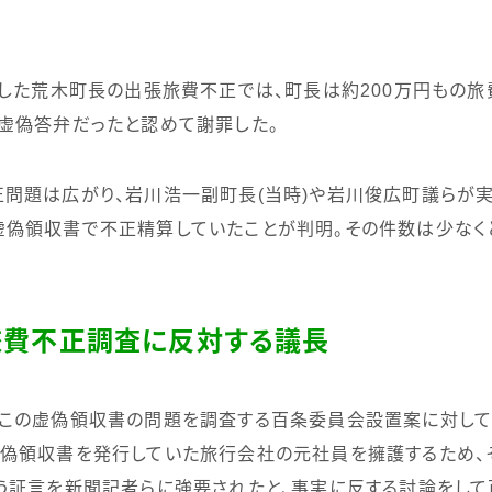
した荒木町長の出張旅費不正では、町長は約
200
万円もの旅
虚偽答弁だったと認めて謝罪した。
問題は広がり、岩川浩一副町長
(
当時
)
や岩川俊広町議らが
虚偽領収書で不正精算していたことが判明。その件数は少なく
旅費不正調査に反対する議長
この虚偽領収書の問題を調査する百条委員会設置案に対して
虚偽領収書を発行していた旅行会社の元社員を擁護するため、
う証言を新聞記者らに強要されたと、事実に反する討論をし