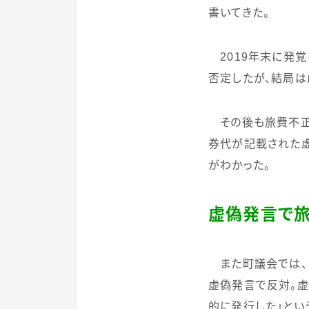
書いてきた。
2019
年末に発覚
否定したが、結局は
その後も旅費不正
券代が記載された
がわかった。
虚偽発言で
また町議会では、
虚偽発言で反対。
的に発行した」とい