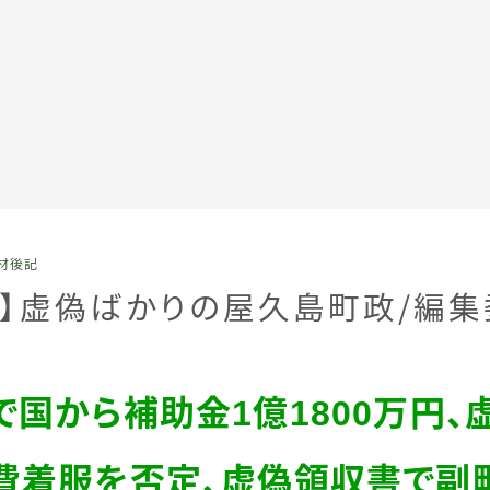
全記事カテゴリー
材後記
私たちについて
記】虚偽ばかりの屋久島町
政
／
編集
受賞・報道
で国から補助金
1
億
1800
万円、
情報提供
費着服を否定、虚偽領収書で副