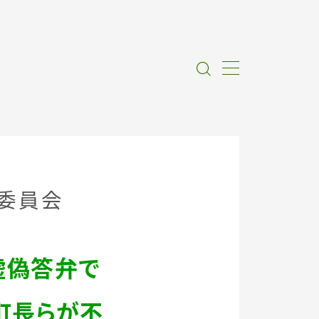
委員会
虚偽答弁で
町長らが不