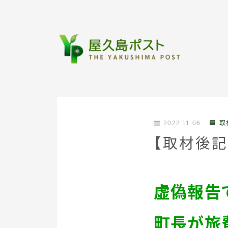
2022.11.06
取
【取材後
虚偽報告
町長が旅