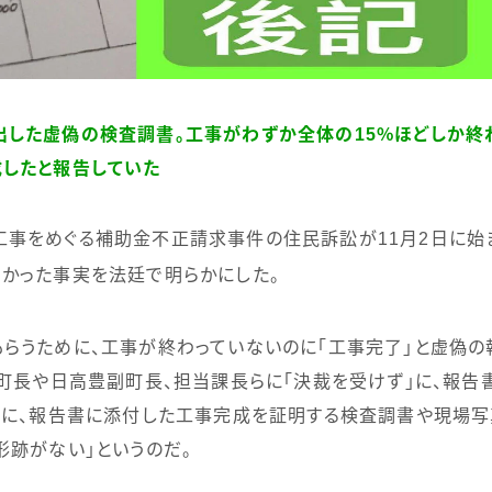
した虚偽の検査調書。工事がわずか全体の15％ほどしか終
成したと報告していた
事をめぐる補助金不正請求事件の住民訴訟が
11
月
2
日に始
かった事実を法廷で明らかにした。
らうために、工事が終わっていないのに「工事完了」と虚偽の
町長や日高豊副町長、担当課長らに「決裁を受けず」に、報告
らに、報告書に添付した工事完成を証明する検査調書や現場写
形跡がない」というのだ。