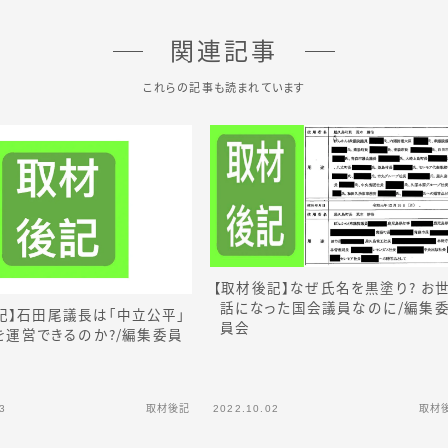
関連記事
これらの記事も読まれています
【取材後記】なぜ氏名を黒塗り？ お
話になった国会議員なの
に
／
編集
記】石田尾議長は「中立公平」
員会
を運営できるのか？／編集委員
3
取材後記
2022.10.02
取材