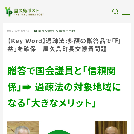
MENU
2022.09.28
町長交際費 高額贈答問題
【Key Word】過疎法：多額の贈答品で「町
全記事カテゴリー
益」を確保 屋久島町長交際費問題
私たちについて
贈答で国会議員と「信頼関
受賞・報道
係」➡ 過疎法の対象地域に
情報提供
なる「大きなメリット」