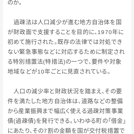
のか。
過疎法は人口減少が進む地方自治体を国
が財政面で支援することを目的に、
1970
年に
初めて施行された。既存の法律では対処でき
ない緊急事態などに対応するために制定され
る特別措置法
(
特措法
)
の一つで、要件や対象
地域などが
10
年ごとに見直されている。
人口の減少率と財政状況を踏まえ、その要
件を満たした地方自治体は、道路などの整備
から産業振興まで幅広く使える過疎対策事業
債
(
過疎債
)
を発行できる。いわゆる町の「借金」
にあたり、その
7
割の金額を国が交付税措置で