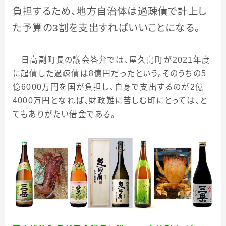
負担するため、地方自治体は過疎債で計上し
た予算の
3
割を支出すればいいことになる。
日高副町長の議会答弁では、屋久島町が2021年度
に起債した過疎債は
8
億円だったという。そのうちの
5
億
6000
万円を国が負担し、自身で支出するのが
2
億
4000
万円となれば、財政難に苦しむ町にとっては、と
てもありがたい借金である。