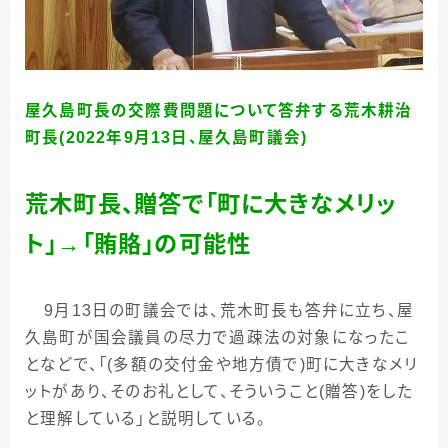
屋久島町長の交際費問題について答弁する荒木耕治
町長(2022年9月13日、屋久島町議会)
荒木町長、贈答で「町に大きなメリッ
ト」
→
「賄賂」の可能性
9
月
13
日の町議会では、荒木町長も答弁に立ち、屋
久島町が国会議員の尽力で過疎法の対象になったこ
となどで、「
(
多額の交付金や地方債で
)
町に大きなメリ
ットがあり、そのお礼として、そういうこと
(
贈答
)
をした
と理解している」と説明している。