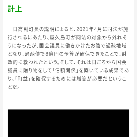
計上
日高副町長の説明によると、
2021
年
4
月に同法が施
行されるにあたり、屋久島町が同法の対象から外れそ
うになったが、国会議員に働きかけたお陰で過疎地域
となり、過疎債で
8
億円の予算が確保できたことで、財
政的に救われたという。そして、それは日ごろから国会
議員に贈り物をして「信頼関係」を築いている成果であ
り、「町益」を確保するためには贈答が必要だというこ
とだ。