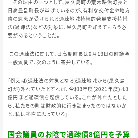
その理由の一つとして、屋久島町の荒木耕治町長と
日高豊副町長が挙げているのが、有利な交付金や地方
債の恩恵が受けられる過疎地域持続的発展支援特措
法
(
過疎法
)
などの対象に、屋久島町を加えてもらう必
要があるということだ。
この過疎法に関して、日高副町長は
9
月
13
日の町議会
一般質問で、次のように答弁している。
「例えば
(
過疎法の対象となる
)
過疎地域から
(
屋久島
町が
)
外れていたとすれば、令和
3
年度(2021年度)は
8
億円ほど過疎債を起債している。これが外れたとした
ら、私たちの町は財政的に行き詰まったのではないか
と、私は率直に思っている」
国会議員のお陰で過疎債
8
億円を予算