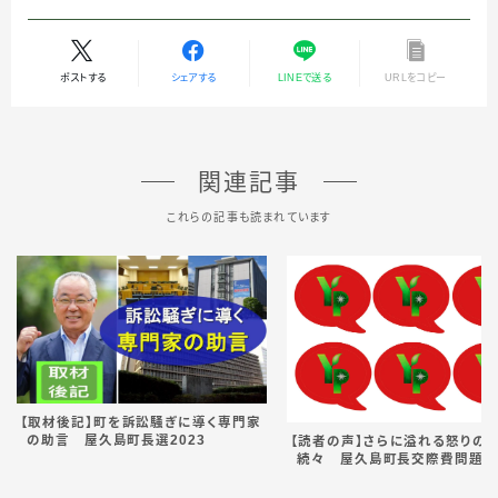
ポストする
シェアする
LINEで送る
URLをコピー
関連記事
これらの記事も読まれています
【取材後記】町を訴訟騒ぎに導く専門家
の助言 屋久島町長選2023
【読者の声】さらに溢れる怒りの
続々 屋久島町長交際費問題