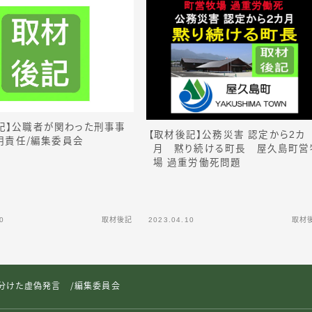
記】公職者が関わった刑事事
【取材後記】公務災害 認定から2カ
明責
任
／
編集委員会
月 黙り続ける町長 屋久島町営
場 過重労働死問題
0
取材後記
2023.04.10
取材
を分けた虚偽発言 ／編集委員会