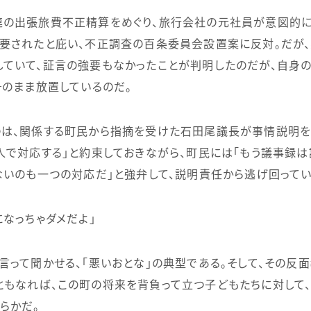
連の出張旅費不正精算をめぐり、旅行会社の元社員が意図的
強要されたと庇い、不正調査の百条委員会設置案に反対。だが
ていて、証言の強要もなかったことが判明したのだが、自身
そのまま放置しているのだ。
は、関係する町民から指摘を受けた石田尾議長が事情説明を
人で対応する」と約束しておきながら、町民には「もう議事録
ないのも一つの対応だ」と強弁して、説明責任から逃げ回ってい
なっちゃダメだよ」
って聞かせる、「悪いおとな」の典型である。そして、その反
もなれば、この町の将来を背負って立つ子どもたちに対して
らかだ。