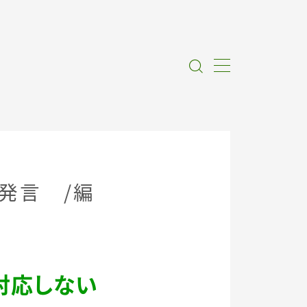
発言 ／編
対応しない