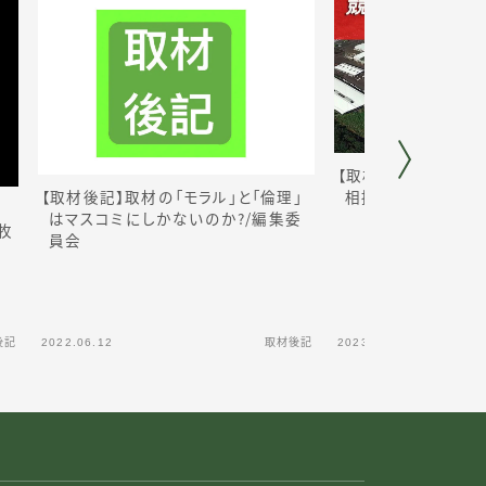
【取材後記】この競
相撲」
だ
／
編集委員
【取材後記】取材の「モラル」と「倫理」
はマスコミにしかないのか？／編集委
牧
員会
後記
2022.06.12
取材後記
2023.01.23