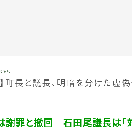
全記事カテゴリー
材後記
私たちについて
記】町長と議長、明暗を分けた虚偽
受賞・報道
情報提供
は謝罪と撤回 石田尾議長は「