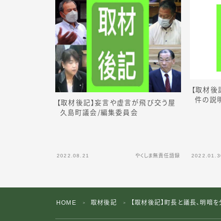
【取材後
件の説
【取材後記】妄言や虚言が飛び交う屋
久島町議
会
／
編集委員会
2022.08.21
やくしま無責任語録
2022.01.3
HOME
取材後記
【取材後記】町長と議長、明暗
＞
＞