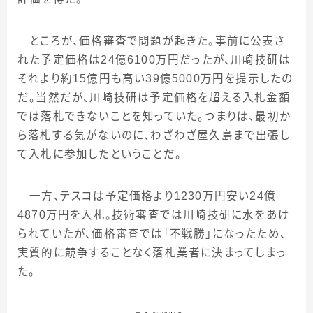
ところが、価格審査で問題が起きた。事前に公表さ
れた予定価格は
24
億
6100
万円だったが、川崎技研は
それより約
15
億円も高い
39
億
5000
万円を提示したの
だ。当然だが、川崎技研は予定価格を超える入札金額
では落札できないことを知っていた。つまりは、最初か
ら落札する気がないのに、わざわざ屋久島まで出張し
て入札に参加したということだ。
一方、テスコは予定価格より
1230
万円安い
24
億
4870
万円を入札。技術審査では川崎技研に水をあけ
られていたが、価格審査では「不戦勝」になったため、
実質的に競争することなく落札業者に決まってしまっ
た。