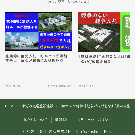
これらの記事も読まれています
意図的に無効入札 町ルールが機能
【取材後記】この競争入札は「無
不全に 屋久島町新ごみ処理施設
撲」
だ
／
編集委員会
2023.02.25
新ごみ処理施設建設
2023.01.23
HOME
新ごみ処理施設建設
【Key Word】価格競争が根幹をなす「競争入札
＞
＞
私たちについて
情報提供
プライバシーポリシー
2021–2026 屋久島ポスト – The Yakushima Post