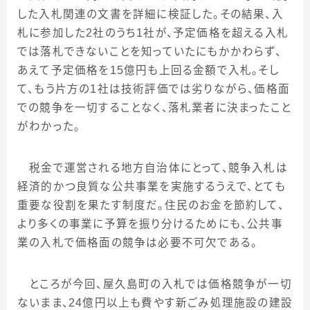
した入札関連の文書を詳細に検証した。その結果、入
札に参加した
2
社のうち
1
社が、予定価格を超える入札
では落札できないことを知っていたにもかかわらず、
あえて予定価格を
15
億円も上回る金額で入札。そし
て、もう片方の
1
社は技術評価では劣りながら、価格面
での競争を一切することなく、落札業者に決まったこと
がわかった。
税金で運営される地方自治体にとって、競争入札は
経済的かつ良質な公共事業を実施するうえで、とても
重要な役割を果たす制度だ。住民のお金を節約して、
より多くの事業に予算を振り分けるためにも、公共事
業の入札で価格面の競争は必要不可欠である。
ところが今回、屋久島町の入札では価格競争が一切
ないまま、
24
億円以上も費やす新ごみ処理施設の建設