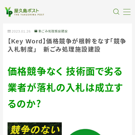
MENU
2023.01.26
新ごみ処理施設建設
【Key Word】価格競争が根幹をなす「競争
全記事カテゴリー
入札制度」 新ごみ処理施設建設
私たちについて
価格競争なく 技術面で劣る
受賞・報道
業者が落札の入札は成立す
情報提供
るのか？