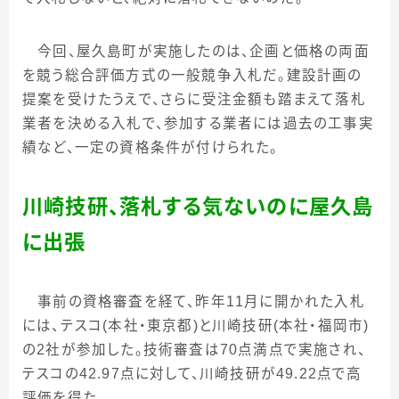
今回、屋久島町が実施したのは、企画と価格の両面
を競う総合評価方式の一般競争入札だ。建設計画の
提案を受けたうえで、さらに受注金額も踏まえて落札
業者を決める入札で、参加する業者には過去の工事実
績など、一定の資格条件が付けられた。
川崎技研、落札する気ないのに屋久島
に出張
事前の
資格
審査を経て、昨年
11
月に開かれた入札
には、テスコ
(
本社・東京都
)
と川崎技研
(
本社・福岡市
)
の
2
社が参加した。技術審査は
70
点満点で実施され、
テスコの
42.97
点に対して、川崎技研が
49.22
点で高
評価を得た。