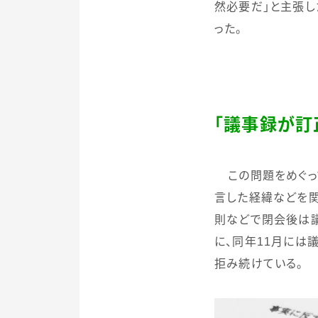
然必要だ」と主張し
った。
「議事録が訂
この問題をめぐっ
言した経緯などを関
則などで閉会後は議
に、同年
11
月には議
拒み続けている。