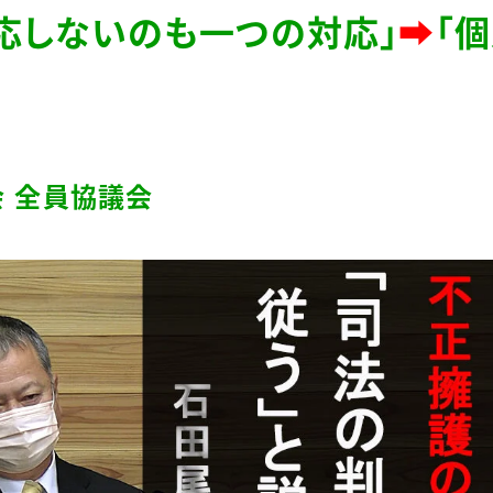
応しないのも一つの対応」
➡
「
 全員協議会