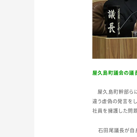
屋久島町議会の議
屋久島町幹部らに
違う虚偽の発言を
社員を擁護した問題
石田尾議長が自身