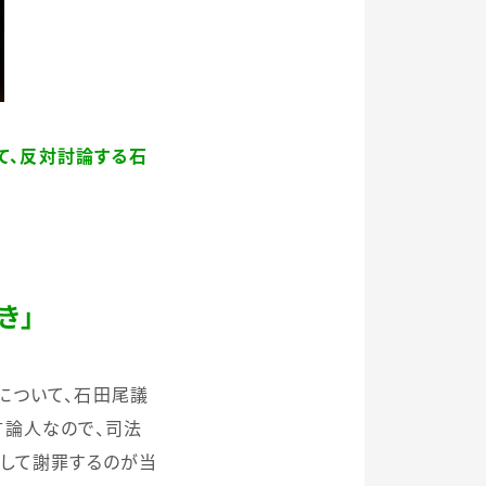
て、反対討論する石
き」
について、石田尾議
言論人なので、司法
正して謝罪するのが当