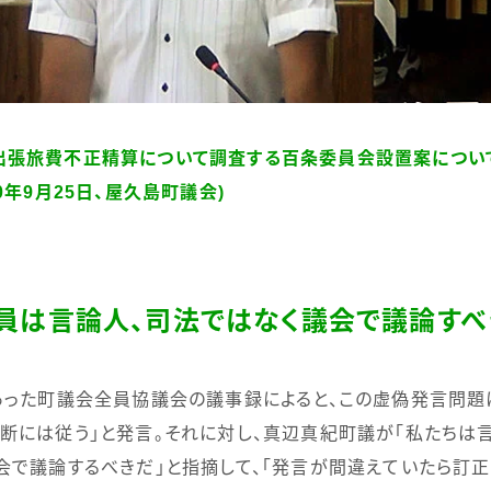
出張旅費不正精算について調査する百条委員会設置案につい
0年9月25日、屋久島町議会)
員は言論人、司法ではなく議会で議論すべ
あった町議会全員協議会の議事録によると、
この虚偽発言問題
断には従う」と発言。それに対し、真辺真紀町議が「私たちは
会で議論するべきだ」と指摘して、「発言が間違えていたら訂