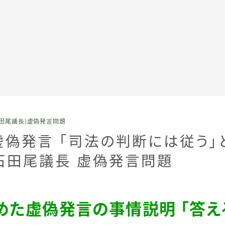
全記事カテゴリー
田尾議長）虚偽発言問題
私たちについて
虚偽発言 「司法の判断には従う」
石田尾議長 虚偽発言問題
受賞・報道
情報提供
めた虚偽発言の事情説明 「答え