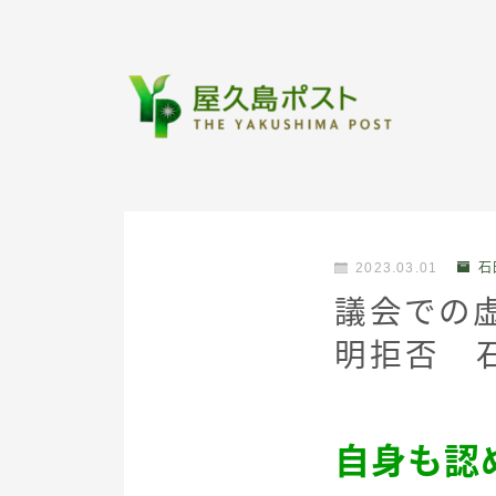
2023.03.01
石
議会での
明拒否 
自身も認