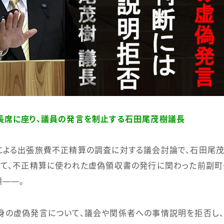
長席に座り、議員の発言を制止する石田尾茂樹議長
よる出張旅費不正精算の調査に対する議会討論で、石田尾
して、不正精算に使われた虚偽領収書の発行に関わった前副
――。
の虚偽発言について、議会や関係者への事情説明を拒否し、