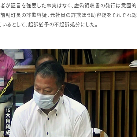
者が証言を強要した事実はなく、虚偽領収書の発行は意図的
川前副町長の詐欺容疑、元社員の詐欺ほう助容疑をそれぞれ認
いるとして、起訴猶予の不起訴処分にした。