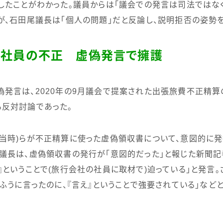
したことがわかった。議員からは「議会での発言は司法ではな
が、石田尾議長は「個人の問題」だと反論し、説明拒否の姿勢
元社員の不正 虚偽発言で擁護
偽発言は、
2020
年の
9
月議会で提案された出張旅費不正精算
反対討論であった。
当時
)
らが不正精算に使った虚偽領収書について、意図的に発
議長は、虚偽領収書の発行が「意図的だった」と報じた新聞記
』ということで
(
旅行会社の社員に取材で
)
迫っている」と発言。
うふうに言ったのに、『言え』ということで強要されている」など