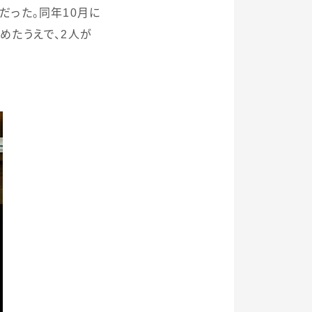
だった。同年
10
月に
めたうえで、
2
人が