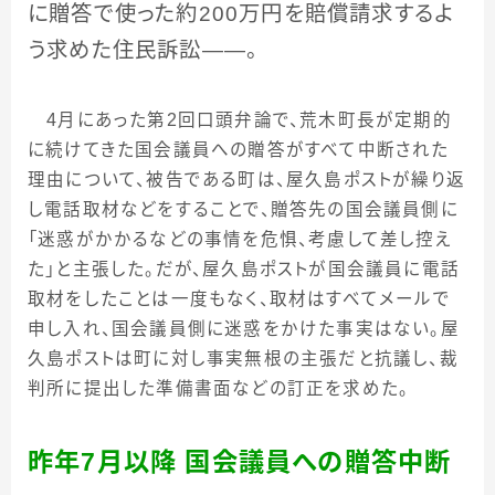
に贈答で使った約
200
万円を賠償請求するよ
う求めた住民訴訟――。
4
月にあった第
2
回口頭弁論で、荒木町長が定期的
に続けてきた国会議員への贈答がすべて中断された
理由について、被告である町は、屋久島ポストが繰り返
し電話取材などをすることで、贈答先の国会議員側に
「迷惑がかかるなどの事情を危惧、考慮して差し控え
た」と主張した。だが、屋久島ポストが国会議員に電話
取材をしたことは一度もなく、取材はすべてメールで
申し入れ、国会議員側に迷惑をかけた事実はない。屋
久島ポストは町に対し事実無根の主張だと抗議し、裁
判所に提出した準備書面などの訂正を求めた。
昨年
7
月以降 国会議員への贈答中断