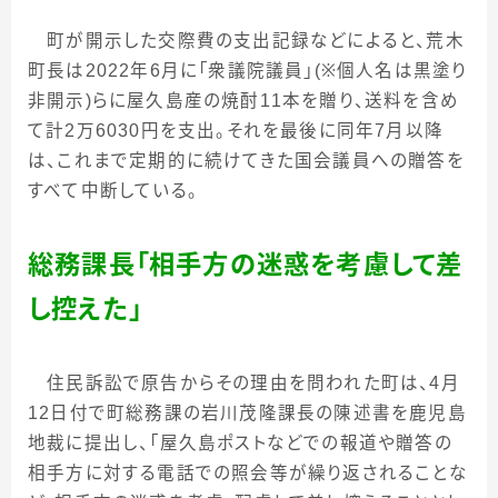
町が開示した交際費の支出記録などによると、荒木
町長は
2022
年
6
月に「衆議院議員」
(
※個人名は黒塗り
非開示
)
らに屋久島産の焼酎
11
本を贈り、送料を含め
て計
2
万
6030
円を支出。それを最後に同年
7
月以降
は、これまで定期的に続けてきた国会議員への贈答を
すべて中断している。
総務課長「相手方の迷惑を考慮して差
し控えた」
住民訴訟で原告からその理由を問われた町は、
4
月
12
日付で町総務課の岩川茂隆課長の陳述書を鹿児島
地裁に提出し、「屋久島ポストなどでの報道や贈答の
相手方に対する電話での照会等が繰り返されることな