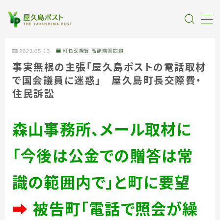
MENU
2023.05.13
町長交際費 高額贈答問題
事実無根の主張「屋久島ポストの電話取材
全記事カテゴリー
で国会議員に迷惑」 屋久島町長交際費・
住民訴訟
私たちについて
森山事務所、メール取材に
受賞・報道
「今後は公金での贈答は常
情報提供
識の範囲内で」と町に要望
➡
被告町「電話で照会が繰