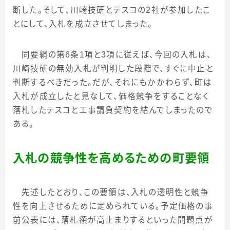
断した。そして、川崎技研とテスコの
2
社が参加したこ
とにして、入札を成立させてしまった。
同要綱の第
6
条
1
項と
3
項
に従えば、今回の入札は、
川崎技研の無効入札が判明した段階で、すぐに中止と
判断するべきだった。だが、それにもかかわらず、町は
入札が成立したと見なして、価格競争をすることなく
落札したテスコと工事請負契約を結んでしまったので
ある。
入札の競争性を高めるための町要領
先述したとおり、この要領は、入札の透明性と競争
性を向上させるために定められている。予定価格の事
前公表には、落札額が高止まりするといった問題点が