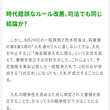
時代錯誤なルール改悪、司法でも同じ
結論か？
しかし、
8
月
28
日の一般質問で荒木町長は、同要領
の第
6
条
1
項の「入札者が
2
人に達しないときは、入札
を中止する」に「指名競争入札に限る」という文言を加
えて、要領を改正する方針を示した。これによって、予
定価格を事前公表した一般競争入札で、
1
社のみが参
加する「
1
社応札」になっても、入札が成立することにな
る。
入札の競争性を高めるために規定された要領を改
正することで、かえってその競争性が下がることにな
る。