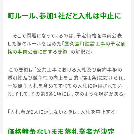
町ルール、参加
1
社だと入札は中止に
そこで問題になってくるのは、予定価格を事前公表
した際のルールを定めた「
屋久島町建設工事の予定価
格の事前公表に関する要領
」の解釈だ。
この要領は「公共工事における入札及び契約事務の
透明性及び競争性の向上を目的」
(
第
1
条
)
に設けられ、
一般競争入札を含めてすべての入札に適用されてい
る。そして、その第
6
条
1
項には、次のような規定がある。
「入札者が
2
人に達しないときは、入札を中止する」
価格競争ないまま落札業者が決定