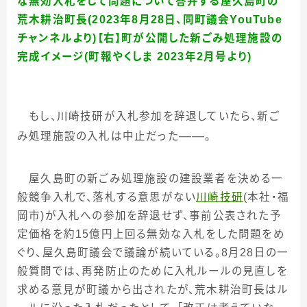
な無効入札をして問題について答弁する屋久島町の
荒木耕治町長(2023年8月28日、同町議会YouTube
チャンネルより)【右】町が公開した新ごみ処理施設の
完成イメージ(町報やくしま 2023年2月号より)
もし、川崎技研が入札参加を辞退していたら、新ご
――
み処理施設の入札は中止だった
。
屋久島町の新ごみ処理施設の建設業者を決める一
般競争入札で、落札する意思がない
川崎技研
(
本社・福
岡市
)
が入札への参加を辞退せず、事前公表された予
定価格を約
15
億円上回る無効な入札をした問題をめ
ぐり、屋久島町議会で議論が続いている。
8
月
28
日の一
般質問では、再発防止のために入札ルールの見直しを
求める意見が町議から出されたが、荒木耕治町長はル