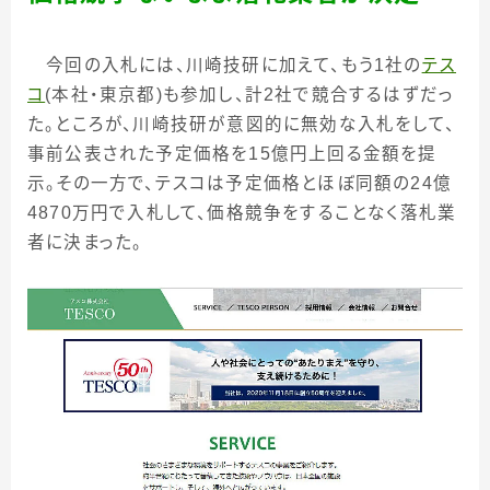
今回の入札には、川崎技研に加えて、もう
1
社の
テス
コ
(
本社・東京都
)も
参加し、計
2
社で競合するはずだっ
た。ところが、川崎技研が意図的に無効な入札をして、
事前公表された予定価格を
15
億円上回る金額を提
示。その一方で、テスコは予定価格とほぼ同額の
24
億
4870
万円で入札して、価格競争をすることなく落札業
者に決まった。