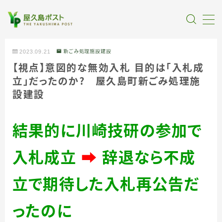
MENU
2023.09.21
新ごみ処理施設建設
【視点】意図的な無効入札 目的は「入札成
全記事カテゴリー
立」だったのか？ 屋久島町新ごみ処理施
設建設
私たちについて
結果的に川崎技研の参加で
受賞・報道
入札成立
➡
辞退なら不成
情報提供
立で期待した入札再公告だ
ったのに