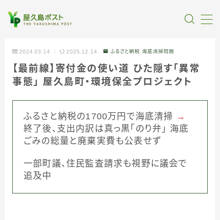
MENU
2024.03.14
2025.12.14
ふるさと納税 海底清掃問題
【最前線】寄付金の使い道 ひた隠す「異常
全記事カテゴリー
事態」 屋久島町・環境保全プロジェクト
私たちについて
ふるさと納税の1700万円で海底清掃
→
受賞・報道
終了後、支出内訳は真っ黒「のり弁」 海底
ごみの総量と廃棄実費も公表せず
情報提供
一部町議、住民監査請求も視野に議会で
追及中