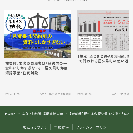
【視点】ふるさと納税6億円超、住
で問われる屋久島町の使い道
被告町、業者の見積書は「契約前の一
資料にしかすぎない」 屋久島町海底
清掃事業・住民訴訟
2024.12.08
ふるさと納税 海底清掃問題
2025.07.23
ふるさと納税 海
HOME
ふるさと納税 海底清掃問題
【最前線】寄付金の使い道 ひた隠す「異常
＞
＞
私たちについて
情報提供
プライバシーポリシー