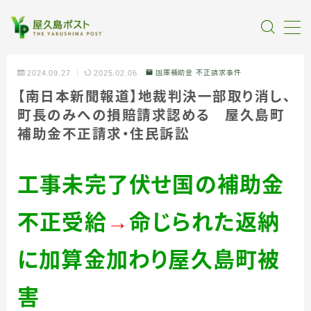
MENU
2024.09.27
2025.02.06
国庫補助金 不正請求事件
【南日本新聞報道】地裁判決一部取り消し、
全記事カテゴリー
町長のみへの損賠請求認める 屋久島町
補助金不正請求・住民訴訟
私たちについて
工事未完了伏せ国の補助金
受賞・報道
不正受給
→
命じられた返納
情報提供
に加算金加わり屋久島町被
害