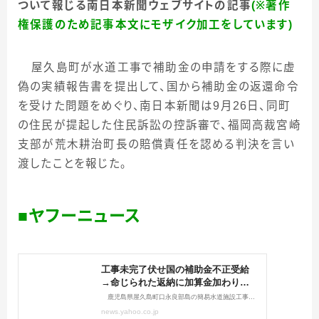
ついて報じる南日本新聞ウェブサイトの記事
(※著作
権保護のため記事本文にモザイク加工をしています)
屋久島町が水道工事で補助金の申請をする際に虚
偽の実績報告書を提出して、国から補助金の返還命令
を受けた問題をめぐり、南日本新聞は
9
月
26
日、同町
の住民が提起した住民訴訟の控訴審で、福岡高裁宮崎
支部が荒木耕治町長の賠償責任を認める判決を言い
渡したことを報じた。
■ヤフーニュース