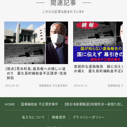
関連記事
これらの記事も読まれています
意図的な虚偽報告 国に伝えず
【視点】荒木町長、最高裁への険しい道
の構え 屋久島町補助金不正請
のり 屋久島町補助金不正請求・住民
訴訟
2024.09.30
国庫補助金 不正請求事件
2023.03.11
国庫補助金 不正
HOME
国庫補助金 不正請求事件
【南日本新聞報道】地裁判決一部取り消し
＞
＞
私たちについて
情報提供
プライバシーポリシー