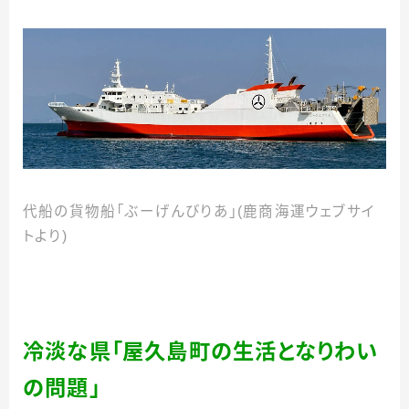
代船の貨物船「ぶーげんびりあ」(鹿商海運ウェブサイ
トより)
冷淡な県「屋久島町の生活となりわい
の問題」