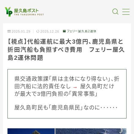
MENU
2025.01.29
2025.12.26
フェリー屋久島２運休
【視点】代船運航に最大3億円、鹿児島県と
全記事カテゴリー
折田汽船も負担すべき費用 フェリー屋久
島2運休問題
私たちについて
受賞・報道
県交通政策課「県は主体になり得ない」、折
田汽船に法的責任なし
→
屋久島町だけ
が最大で3億円負担の「異常事態」
情報提供
屋久島町民も「鹿児島県民」なのに･･････