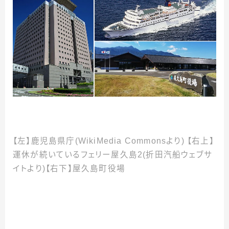
【左】鹿児島県庁(WikiMedia Commonsより) 【右上】
運休が続いているフェリー屋久島2(折田汽船ウェブサ
イトより)【右下】屋久島町役場