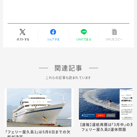
ポストする
シェアする
LINEで送る
URLをコピー
関連記事
これらの記事も読まれています
【速報】運航再開は「3月中」の
フェリー屋久島2運休問題
「フェリー屋久島２」は5月6日までの欠