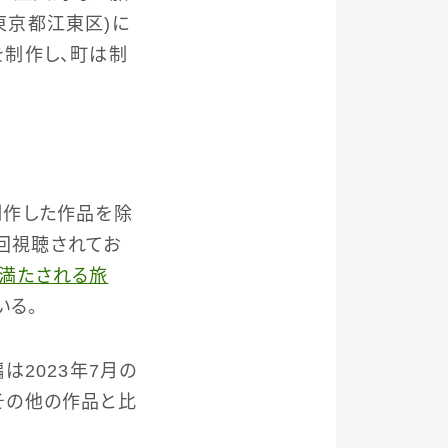
東京都江東区)に
を制作し、町は制
制作した作品を除
万回視聴されてお
 生命が満たされる旅
いる。
2023年7月の
、その他の作品と比