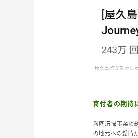
屋久島町が制作した動画「[
寄付者の期待
海底清掃事業の動
の地元への愛情が