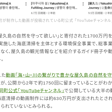
町が制作した動画が投稿されている町公式 「YouTubeチャンネル
屋久島の自然を守って欲しい」と寄付された1700万円
に実施した海底清掃を主体とする環境保全事業で、総事
はなく、屋久島の観光情報などを紹介するガイド冊子や
。
れた
動画「海・山・川の繋がりで豊かな屋久島の自然を守
が、公開から2年で約1750回に留まっていることがわ
同町公式「YouTubeチャンネル」
で公開している大半の
。海底清掃の動画制作には約630万円が支出されたとさ
られていないとみられる。