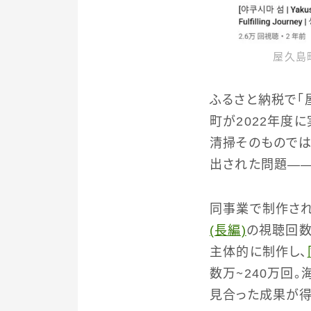
屋久島
ふるさと納税で「
町が2022年度
清掃そのもので
出された問題――
同事業で制作さ
(長編)
の視聴回数
主体的に制作し、
数万～240万回
見合った成果が得