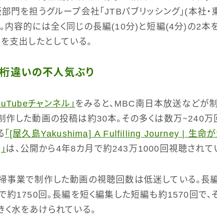
版部門を担うグループ会社「JTBパブリッシング」(本社・
。内容的には全く同じの長編(10分)と短編(4分)の2本
円を支出したとしている。
、桁違いの不人気ぶり
uTubeチャンネル」
をみると、MBC南日本放送などが
制作した動画の投稿は約30本。その多くは数万～240
る
「[屋久島Yakushima] A Fulfilling Journey |
]」
は、公開から4年8カ月で約243万1000回視聴されて
掃事業で制作した動画の視聴回数は低迷している。長編は
で約1750回。長編を短く編集した短編も約1570回で
きく水をあけられている。