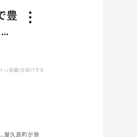
」(長編)を紹介する
、屋久島町が旅