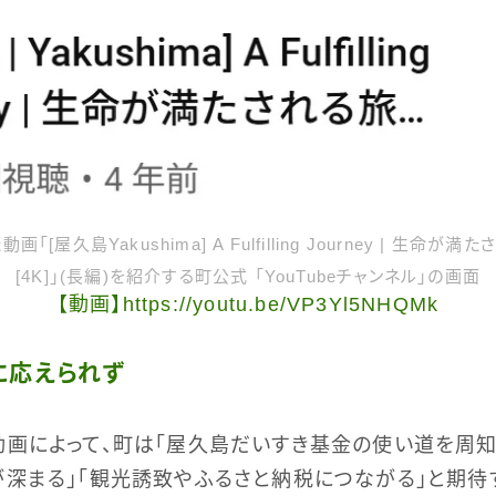
屋久島Yakushima] A Fulfilling Journey | 生命が満たされ
[4K]」(長編)を紹介する町公式 「YouTubeチャンネル」の画面
【動画】https://youtu.be/VP3Yl5NHQMk
に応えられず
画によって、町は「屋久島だいすき基金の使い道を周知
深まる」「観光誘致やふるさと納税につながる」と期待