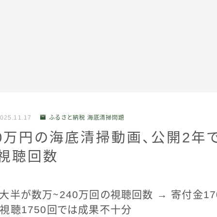
全記事カテゴリー
025.11.17
ふるさと納税 海底清掃問題
私たちについて
0万円の海底清掃動画、公開2年
の視聴回数
受賞・報道
情報提供
大半が数万～240万回の視聴回数 → 寄付金1
視聴1750回では成果不十分