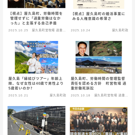
【視点】屋久島町、労働時間を
【視点】屋久島町の婚活事業に
管理せずに「過重労働はなか
みる人権意識の希薄さ
った」と主張する自己矛盾
2025.10.25
屋久島町営牧場 過重労
2025.10.24
屋久島町政
働死
屋久島町、労働時間の管理監督
屋久島「縁結びツアー」年齢上
責任を認める方針 町営牧場 過
限、なぜ女性は40歳で男性より
重労働死訴訟
5歳若いのか？
2025.10.21
屋久島町政
2025.10.18
屋久島町営牧場 過重労
働死