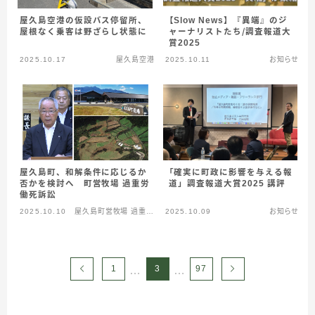
屋久島空港の仮設バス停留所、
【Slow News】『異端』のジ
屋根なく乗客は野ざらし状態に
ャーナリストた
ち
／
調査報道大
賞2025
2025.10.17
屋久島空港
2025.10.11
お知らせ
屋久島町、和解条件に応じるか
「確実に町政に影響を与える報
否かを検討へ 町営牧場 過重労
道」調査報道大賞2025 講評
働死訴訟
2025.10.10
屋久島町営牧場 過重労
2025.10.09
お知らせ
働死
1
3
97
…
…