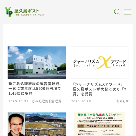
MENU
全記事カテゴリー
私たちについて
受賞・報道
新ごみ処理施設の運営管理費、
「ジャーナリズムXアワード」
一気に前年度比5900万円増で
屋久島ポストが大賞に次ぐ「Ｙ
1.45倍に増額
賞」を受賞
情報提供
2025.10.31
ごみ処理施設管理費問
2025.10.28
お知らせ
題