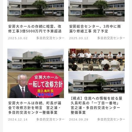
安房大ホールの存続に暗雲、改
安房総合センター、3月中に雨
修工事3億5000万円で予算超過
漏り修繕工事 完了予定
2025.10.02
多目的交流センター
2025.03.12
多目的交流センター
【視点】住民への情報を絞る屋
安房大ホールは存続、町長が議
久島町長の「一丁目一番地」
会で改修方針を明言 宮之浦・
宮之浦・多目的交流センター
多目的交流センター整備事業
整備事業
2024.12.14
多目的交流センター
2024.09.29
多目的交流センター