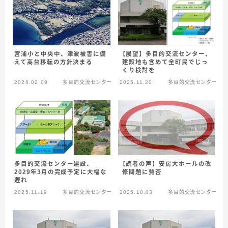
【展望】多目的交流センター、
宮浦小と中央中、津波被害に備
建設地も含めて全町民でじっ
えて高台移転の方針決まる
くり検討を
2026.02.09
多目的交流センター
2025.11.20
多目的交流センター
【読者の声】安房大ホールの改
多目的交流センター建設、
修問題に賛否
2029年3月の完成予定に大幅な
遅れ
2025.11.19
多目的交流センター
2025.10.03
多目的交流センター