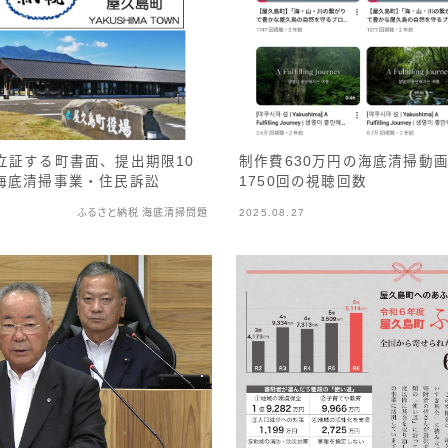
制作費630万円の海底清掃動
立証する町書面、提出期限10
1750回の視聴回数
海底清掃事業・住民訴訟
ふるさと納税 海底清掃問題
2025.08.27