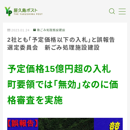
MENU
2023.01.24
新ごみ処理施設建設
2社とも「予定価格以下の入札」と誤報告
全記事カテゴリー
選定委員会 新ごみ処理施設建設
私たちについて
予定価格
15
億円超の入札
受賞・報道
町要領では「無効」
なのに価
情報提供
格審査を実施