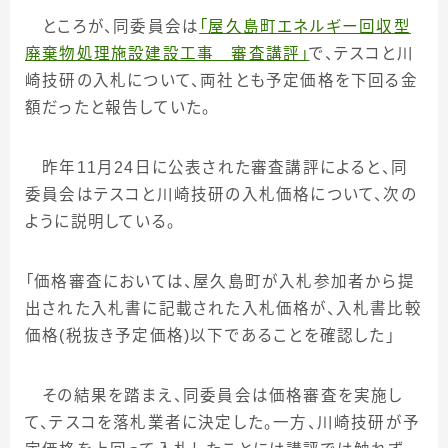
ところが、同委員会は
「屋久島町エネルギー回収型
廃棄物処理施設建設工事 審査講評」
で、テスコと川
崎技研の入札について、両社とも予定価格を下回る金
額だったと報告していた。
昨年
11
月
24
日に公表された審査講評によると、同
委員会はテスコと川崎技研の入札価格について、次の
ように説明している。
「価格審査においては、屋久島町が入札参加者から提
出された入札書に記載された入札価格が、入札書比較
価格
(
税抜き予定価格
)
以下であることを確認した」
その結果を踏まえ、同委員会は価格審査を実施し
て、テスコを落札業者に決定した。一方、川崎技研が予