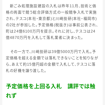
新ごみ処理施設建設の入札は昨年
11
月、技術と価
格の両面で競う総合評価方式の一般競争入札で実施
され、テスコ
(
本社・東京都
)
と川崎技研
(
本社・福岡市
)
の
2
社が参加した。予定価格
(
税抜き
)
は事前公表され、
町は
24
億
6100
万円を提示。それに対し、テスコは
24
億
4870
万円を入札して落札業者に決まった。
その一方で、川崎技研は
39
億
5000
万円で入札。予
定価格を超える金額では落札できないことを知りなが
ら、あえて約
15
億円超の金額で入札して、テスコに落
札の好機を譲り渡した。
予定価格を上回る入札 講評では触
れず