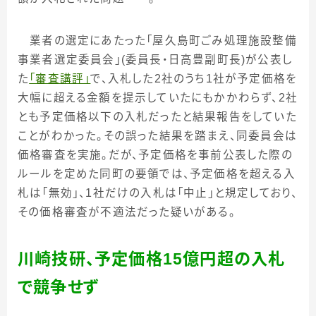
業者の選定にあたった「屋久島町ごみ処理施設整備
事業者選定委員会」
(
委員長・日高豊副町長
)
が公表し
た
「審査講評」
で、入札した
2
社のうち
1
社が予定価格を
大幅に超える金額を提示していたにもかかわらず、
2
社
とも予定価格以下の入札だったと結果報告をしていた
ことがわかった。その誤った結果を踏まえ、同委員会は
価格審査を実施。だが、予定価格を事前公表した際の
ルールを定めた同町の要領では、予定価格を超える入
札は「無効」、
1
社だけの入札は「中止」と規定しており、
その価格審査が不適法だった疑いがある。
川崎技研、予定価格
15
億円超の入札
で競争せず