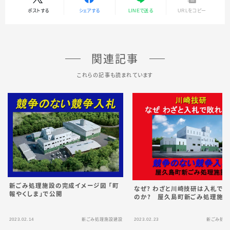
ポストする
シェアする
LINEで送る
URLをコピー
関連記事
これらの記事も読まれています
新ごみ処理施設の完成イメージ図 「町
なぜ？ わざと川崎技研は入札で
報やくしま」で公開
のか？ 屋久島町新ごみ処理施
2023.02.14
新ごみ処理施設建設
2023.02.23
新ごみ処理