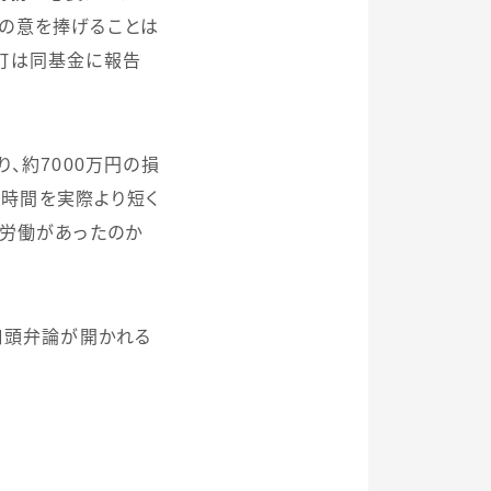
の意を捧げることは
、町は同基金に報告
り、約
7000
万円の損
時間を実際より短く
重労働があったのか
口頭弁論が開かれる