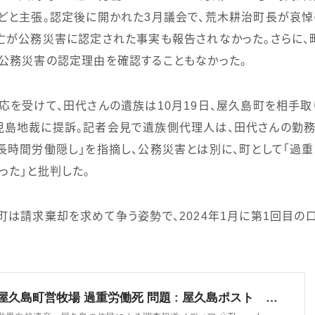
どと主張。認定後に開かれた
3
月議会で、荒木耕治町長が哀悼
亡が公務災害に認定された事実も報告されなかった。さらに
公務災害の認定理由を確認することもなかった。
応を受けて、田代さんの遺族は
10
月
19
日、屋久島町を相手取
児島地裁に提訴。記者会見で遺族側代理人は、田代さんの勤務
長時間労働隠し」を指摘し、公務災害とは別に、町として「過
った」と批判した。
町は請求棄却を求めて争う姿勢で、
2024
年
1
月に第
1
回目の