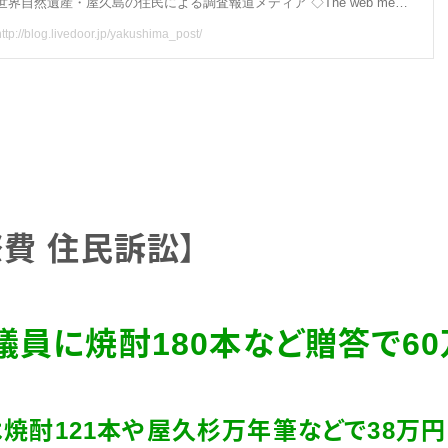
際費 住民訴訟
】
議員に焼酎
180
本など贈答で
60
は焼酎
121
本や屋久杉万年筆などで
38
万円