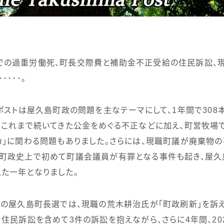
の過重労働死、町長交際費と補助金不正受給の住民訴訟、
･･･。
ポストは屋久島町政の問題を主なテーマにして、
1
年間で
308
、これまで続いてきた公金をめぐる不正などに加え、町営牧場
命」に関わる問題もありました。さらには、現職町議が廃棄物
町政史上で初めて町議会議員が有罪となる事件も起き、屋久
た一年となりました。
の屋久島町長選では、現職の荒木耕治氏が「町政刷新」を訴
。住民訴訟を含めて
3
件の訴訟を抱えながら、さらに
4
年間、
20