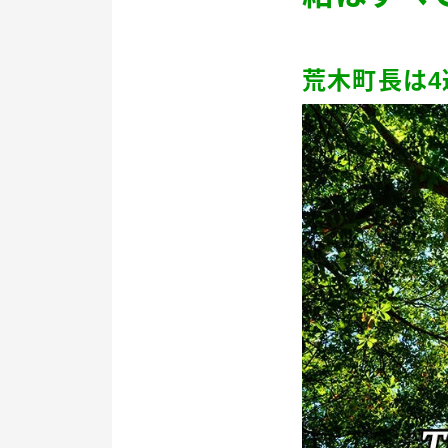
荒木町長は
4