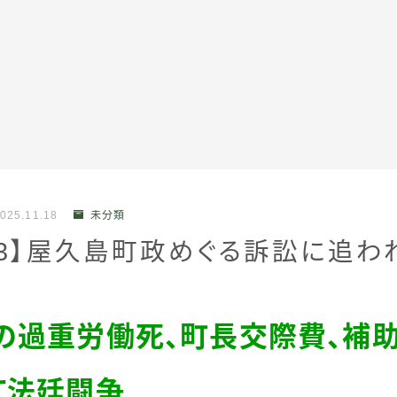
全記事カテゴリー
025.11.18
未分類
私たちについて
23】屋久島町政めぐる訴訟に追わ
受賞・報道
の過重労働死、町長交際費、補
情報提供
て法廷闘争