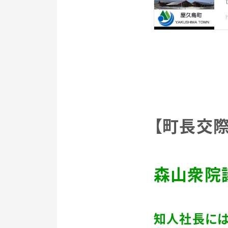
【町長交
森山衆院
知人社長に