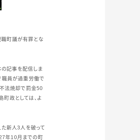
現職町議が有罪とな
本の記事を配信しま
で職員が過重労働で
の不法焼却で罰金
50
島町政としては、よ
えた新人
3
人を破って
27
年
10
月までの町