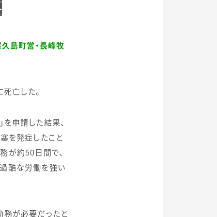
屋久島町営・長峰牧
に死亡した。
」を申請した結果、
梗塞を発症したこと
勤務が約
50
日間で、
が過酷な労働を強い
勤務が必要だったと