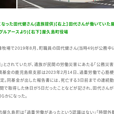
くなった田代健さん(遺族提供)【右上】田代さんが働いていた
グルアースより)【右下】屋久島町役場
峰牧場で
2019
年
8
月、町職員の田代健さん
(
当時
49)
が公務中
」とされていたが、遺族が民間の労働災害にあたる「公務災害
償基金の鹿児島県支部は
2023
年
2
月
14
日、過重労働で心筋
定。同基金が出した報告書には、死亡する
3
日前までの連続
年間で取得した休日が
5
日だったことなどが記され、田代さん
らかになった。
の屋久島町は「過重労働があったという認識はない」「時間外