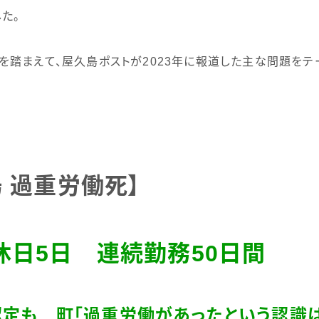
た。
を踏まえて、屋久島ポストが
2023
年に報道した主な問題をテ
 過重労働死】
休日
5
日 連続勤務
50
日間
定も 町「過重労働があったという認識