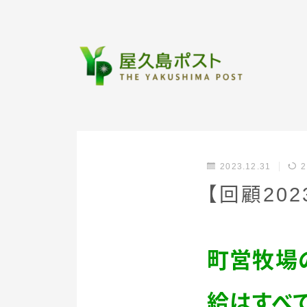
2023.12.31
2
【回顧20
町営牧場
給はすべ