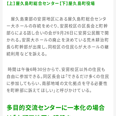
【上】屋久島町総合センター【下】屋久島町役場
屋久島東部の安房地区にある屋久島町総合センタ
ー大ホールの存続をめぐり、安房校区の区長会と町幹
部らによる話し合いの会が
9
月
26
日に安房公民館で開
かれる。安房大ホールの廃止を決めている荒木耕治町
長ら町幹部が出席し、同校区の住民らが大ホールの継
続利用などを訴える。
時間は午後
6
時
30
分からで、安房校区以外の住民も
自由に参加できる。同区長会は「できるだけ多くの住民
に参加してもらい、南部地域の文化拠点を守る必要性
を町幹部に訴えてほしい」と呼びかけている。
多目的交流センターに一本化の場合